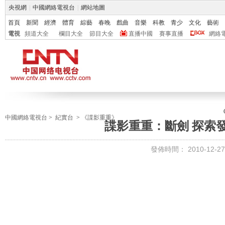
央視網
|
中國網絡電視台
|
網站地圖
首頁
新聞
經濟
體育
綜藝
春晚
戲曲
音樂
科教
青少
文化
藝術
電視
頻道大全
欄目大全
節目大全
直播中國
賽事直播
網絡
中國網絡電視台
>
紀實台
>
《諜影重重》
諜影重重：斷劍 探索發現 
發佈時間：
2010-12-27