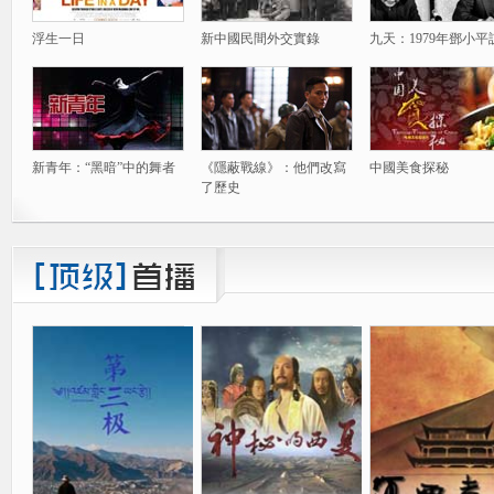
浮生一日
新中國民間外交實錄
九天：1979年鄧小平
新青年：“黑暗”中的舞者
《隱蔽戰線》：他們改寫
中國美食探秘
了歷史