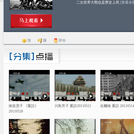
二次世界大戰也是歷史上死
[查看全
頂
踩
評分
南造雲子 《重訪》
川島芳子 重訪20110521
佐爾格 重訪 2011051
20110528