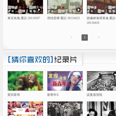
東京玫瑰 重訪 20110507
尋找雷燁 重訪 20110423
踏遍林海尋英魂 重訪
20110416
<
1
>
寶貝星球
新青年X
諾曼底登陸