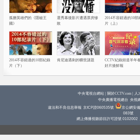
孤膽英雄們的《隱秘王
選秀幕後影片遭遇票房慘
2014不容錯過的10
國》
敗
片（上）
2014不容錯過的10部紀錄
肯尼迪遇刺的曠世謎題
CCTV紀錄頻道羊年
片（下）
好片搶鮮報
中央電視台網站
|
關於CCTV.com
|
人
中央廣播電視總台 央視
違法和不良信息舉報
京ICP證060535號
京公網安備 1
083號
網上傳播視聽節目許可證號 0102002