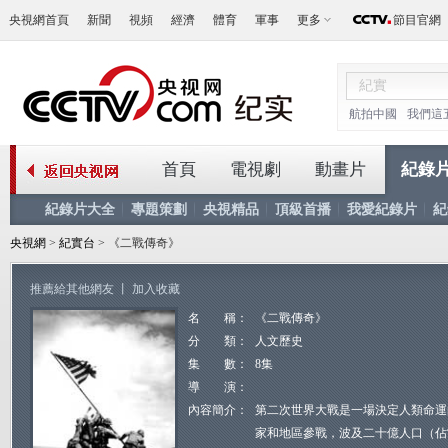
央視網首頁
新聞
視頻
經濟
體育
軍事
更多
節目官網
航拍中國
我們這
首頁
電視劇
動畫片
紀錄
紀錄片大全
專題策劃
央視精品
頂級首播
我愛紀錄片
紀
央視網
>
紀實台
> 《二戰傳奇》
推薦給其他網友
丨
加入收藏
名 稱：
《二戰傳奇》
分 類：
人文歷史
集 數：
8集
導 演：
內容簡介：
第二次世界大戰是一場決定人類命運
家和地區參戰，波及二十億人口（佔