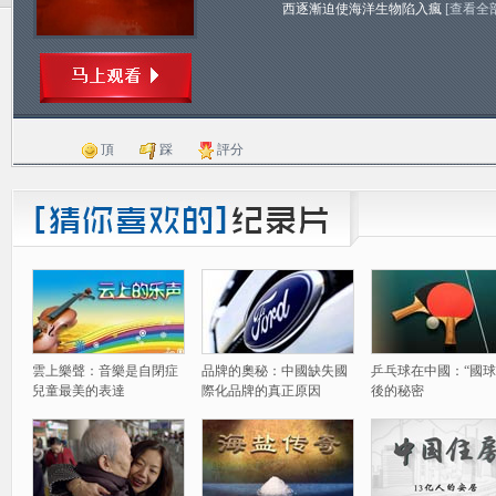
西逐漸迫使海洋生物陷入瘋
[查看全
頂
踩
評分
雲上樂聲：音樂是自閉症
品牌的奧秘：中國缺失國
乒乓球在中國：“國球
兒童最美的表達
際化品牌的真正原因
後的秘密