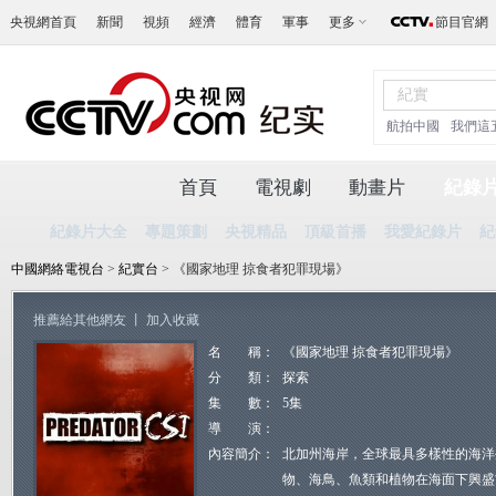
央視網首頁
新聞
視頻
經濟
體育
軍事
更多
節目官網
航拍中國
我們這
首頁
電視劇
動畫片
紀錄
紀錄片大全
專題策劃
央視精品
頂級首播
我愛紀錄片
紀
中國網絡電視台
>
紀實台
> 《國家地理 掠食者犯罪現場》
推薦給其他網友
丨
加入收藏
名 稱：
《國家地理 掠食者犯罪現場》
分 類：
探索
集 數：
5集
導 演：
內容簡介：
北加州海岸，全球最具多樣性的海洋
物、海鳥、魚類和植物在海面下興盛