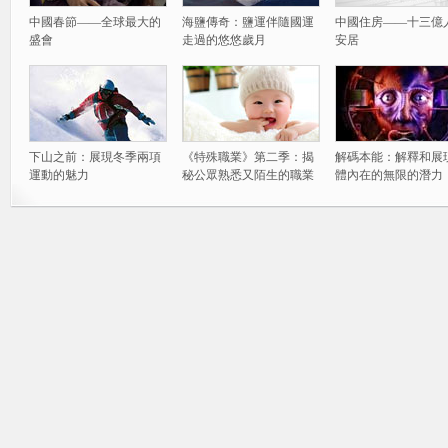
中國春節——全球最大的
海鹽傳奇：鹽運伴隨國運
中國住房——十三億
盛會
走過的悠悠歲月
安居
下山之前：展現冬季兩項
《特殊職業》第二季：揭
解碼本能：解釋和展
運動的魅力
秘公眾熟悉又陌生的職業
體內在的無限的潛力