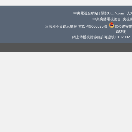
中央電視台網站
|
關於CCTV.com
|
人
中央廣播電視總台 央視
違法和不良信息舉報
京ICP證060535號
京公網安備 1
083號
網上傳播視聽節目許可證號 0102002