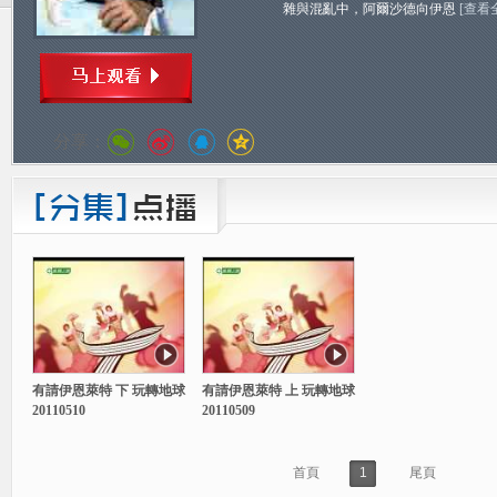
雜與混亂中，阿爾沙德向伊恩
[查看
分享：
有請伊恩萊特 下 玩轉地球
有請伊恩萊特 上 玩轉地球
20110510
20110509
首頁
1
尾頁