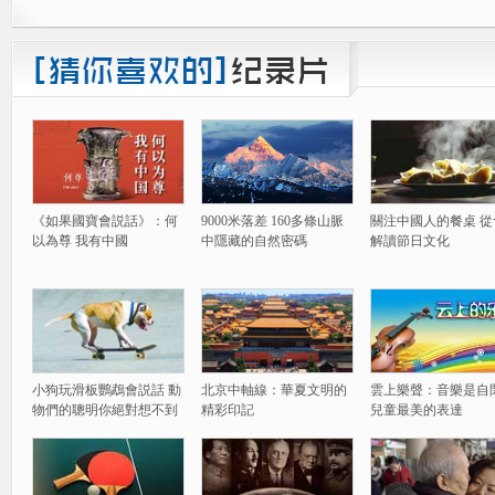
《如果國寶會説話》：何
9000米落差 160多條山脈
關注中國人的餐桌 從
以為尊 我有中國
中隱藏的自然密碼
解讀節日文化
小狗玩滑板鸚鵡會説話 動
北京中軸線：華夏文明的
雲上樂聲：音樂是自
物們的聰明你絕對想不到
精彩印記
兒童最美的表達