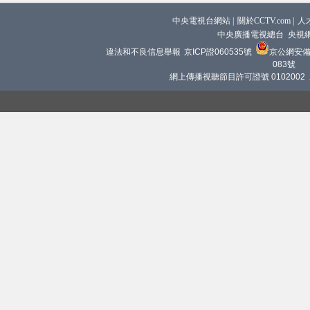
中央電視台網站
|
關於CCTV.com
|
人
中央廣播電視總台 央視
違法和不良信息舉報
京ICP證060535號
京公網安備 1
083號
網上傳播視聽節目許可證號 0102002