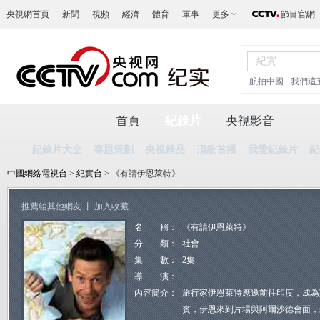
央視網首頁
新聞
視頻
經濟
體育
軍事
更多
節目官網
航拍中國
我們這
首頁
紀錄片
央視影音
紀錄片大全
專題策劃
央視精品
頂級首播
我愛紀錄片
紀
中國網絡電視台
>
紀實台
> 《有請伊恩萊特》
推薦給其他網友
丨
加入收藏
名 稱：
《有請伊恩萊特》
分 類：
社會
集 數：
2集
導 演：
內容簡介：
旅行家伊恩萊特應邀前往印度，成為
賓，伊恩來到片場與阿爾沙德會面，