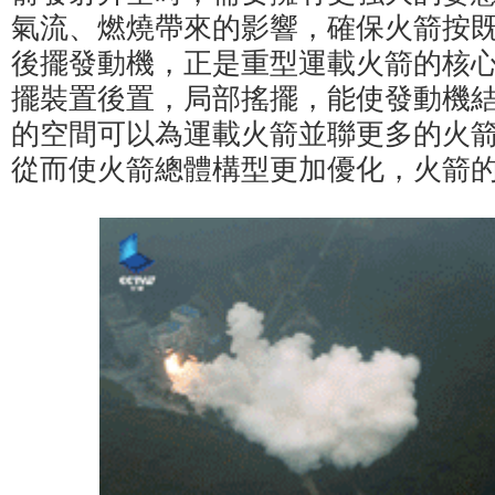
氣流、燃燒帶來的影響，確保火箭按
後擺發動機，正是重型運載火箭的核
擺裝置後置，局部搖擺，能使發動機
的空間可以為運載火箭並聯更多的火
從而使火箭總體構型更加優化，火箭