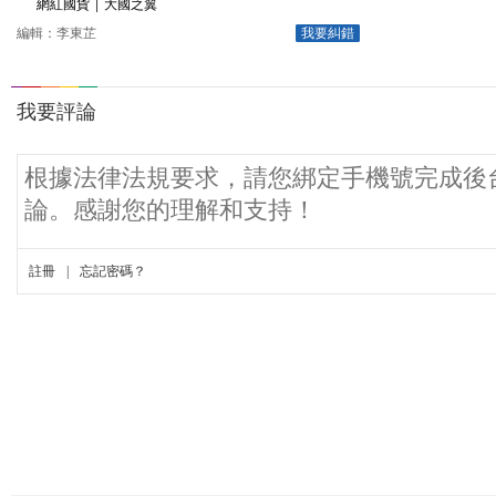
網紅國貨
|
大國之翼
編輯：李東芷
我要糾錯