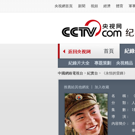
央視網首頁
新聞
視頻
經濟
體育
軍
首頁
紀錄
紀錄片大全
專題策劃
央視精品
中國網絡電視台
>
紀實台
> 《永恒的雷鋒》
推薦給其他網友
丨
加入收藏
名 稱：
分 類：
集 數：
1
導 演：
內容簡介：