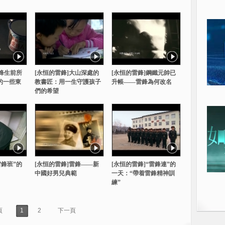
雷鋒生前所
[永恒的雷鋒]大山深處的
[永恒的雷鋒]鋼鐵元帥已
的一些東
教書匠：用一生守護孩子
升帳——雷鋒為何改名
們的希望
雷鋒班”的
[永恒的雷鋒]雷鋒——新
[永恒的雷鋒]“雷鋒連”的
中國好男兒典範
一天：“帶着雷鋒精神訓
練”
頁
1
2
下一頁