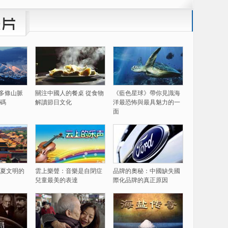
60多條山脈
關注中國人的餐桌 從食物
《藍色星球》帶你見識海
碼
解讀節日文化
洋最恐怖與最具魅力的一
面
夏文明的
雲上樂聲：音樂是自閉症
品牌的奧秘：中國缺失國
兒童最美的表達
際化品牌的真正原因