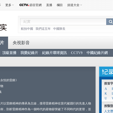
事
更多
節目官網
直播
欄目
頻道大全
航拍中國
我們這五年
中國隊長
片
央視影音
頂級首播
我愛紀錄片
紀錄片環球資訊
CCTV9
中國紀錄片網
《永恒的雷鋒》
按首
人物
A
集
K
U
本片以雷鋒精神的傳承為主線，搜尋雷鋒精神在當代被踐行的先進人物
按類
事例，剖析雷鋒精神作為一個時代的産物卻突破了不同時代的更替，並
人文