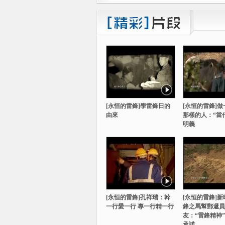
[永恒的雷鋒]學雷鋒日的
[永恒的雷鋒]
由來
那樣的人：“當
明義
[永恒的雷鋒]孔祥瑞：幹
[永恒的雷鋒]
一行愛一行 專一行精一行
鋒之馬幫郵遞員
友：“雷鋒精神
承諾