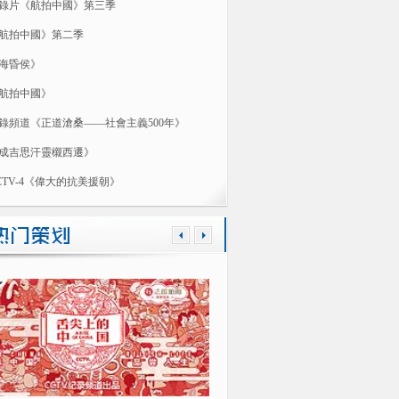
錄片《航拍中國》第三季
航拍中國》第二季
海昏侯》
航拍中國》
錄頻道《正道滄桑——社會主義500年》
成吉思汗靈櫬西遷》
CTV-4《偉大的抗美援朝》