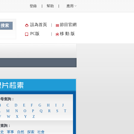
登錄
幫助
應用
設為首頁
節目官網
|
搜索
PC版
移 動 版
|
字母查詢：
B
C
D
E
F
G
H
I
J
L
M
N
O
P
Q
R
S
T
V
W
X
Y
Z
型查詢：
歷史
軍事
自然
探索
社會