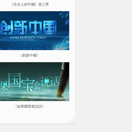
《舌尖上的中國》第三季
《超級工程（第三季）縱橫中
《創新中國》
《航拍中國》
《如果國寶會説話》
微紀：三分鐘讓你愛上一部紀