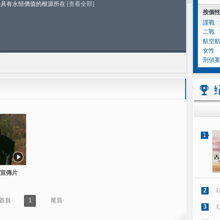
且具有永恒價值的根源所在
[查看全部]
按個
諜戰
二戰
航空
女性
刑偵
1
宣傳片
2
《
首頁
1
尾頁
3
《