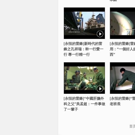
[永恒的雷鋒]新時代的雷
[永恒的雷鋒]
鋒之孔祥瑞：幹一行愛一
用：“一個好人
行 專一行精一行
西”
[永恒的雷鋒]“中國肝膽外
[永恒的雷鋒]“
科之父”吳孟超：一件事做
老班長
了一輩子
首