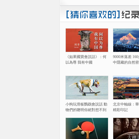
《如果國寶會説話》：何
9000米落差 1
以為尊 我有中國
中隱藏的自然密
小狗玩滑板鸚鵡會説話 動
北京中軸線：華
物們的聰明你絕對想不到
精彩印記