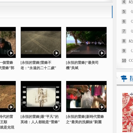
4
紀
5
《
6
《
7
《
8
紀
9
《
10
C
做一個雷鋒
[永恒的雷鋒]雷鋒不
[永恒的雷鋒]“最美司
代雷鋒”郭
老：“永遠的二十二歲”
機”吳斌
新時代的雷
[永恒的雷鋒]最“平凡”的
[永恒的雷鋒]新時代雷鋒
王順
英雄：人人都能是“雷鋒”
之“最美的洗腳妹”劉麗
”就是兌現