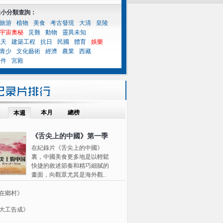
性小分類查詢：
旅游
植物
美食
考古發現
大清
皇陵
宇宙奧秘
災難
動物
靈異未知
航天
建築工程
抗日
民國
體育
娛樂
青少
文化藝術
經濟
農業
西藏
案件
宮殿
本月
總榜
本週
《舌尖上的中國》第一季
在紀錄片《舌尖上的中國》
裏，中國美食更多地是以輕鬆
快捷的敘述節奏和精巧細膩的
畫面，向觀眾尤其是海外觀..
在鄉村》
大工告成》