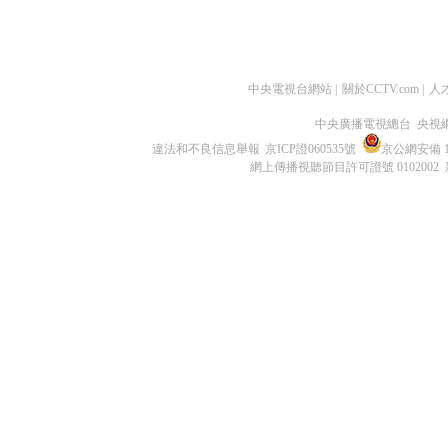
中央電視台網站
|
關於CCTV.com
|
人
中央廣播電視總台 央視
違法和不良信息舉報
京ICP證060535號
京公網安備 11
網上傳播視聽節目許可證號 0102002