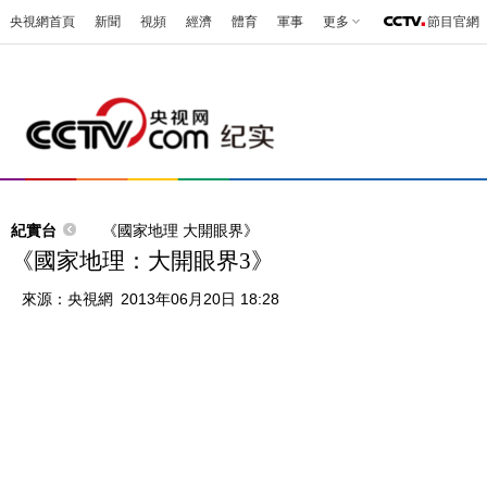
央視網首頁
新聞
視頻
經濟
體育
軍事
更多
節目官網
紀實台
《國家地理 大開眼界》
《國家地理：大開眼界3》
來源：
央視網
2013年06月20日 18:28