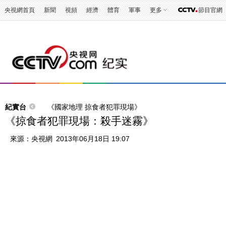
央視網首頁
新聞
視頻
經濟
體育
軍事
更多
節目官網
紀實台
《國家地理 掠食者犯罪現場》
《掠食者犯罪現場：殺手迷霧》
來源：
央視網
2013年06月18日 19:07