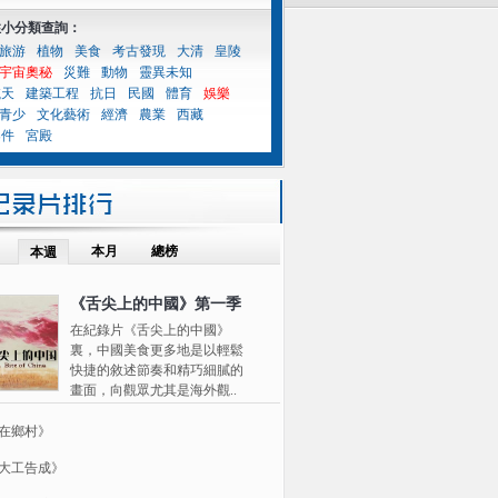
性小分類查詢：
旅游
植物
美食
考古發現
大清
皇陵
宇宙奧秘
災難
動物
靈異未知
航天
建築工程
抗日
民國
體育
娛樂
青少
文化藝術
經濟
農業
西藏
案件
宮殿
本月
總榜
本週
《舌尖上的中國》第一季
在紀錄片《舌尖上的中國》
裏，中國美食更多地是以輕鬆
快捷的敘述節奏和精巧細膩的
畫面，向觀眾尤其是海外觀..
在鄉村》
大工告成》