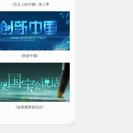
《舌尖上的中國》第三季
《超級工程（第三季）縱橫中
《創新中國》
《航拍中國》
《如果國寶會説話》
微紀：三分鐘讓你愛上一部紀