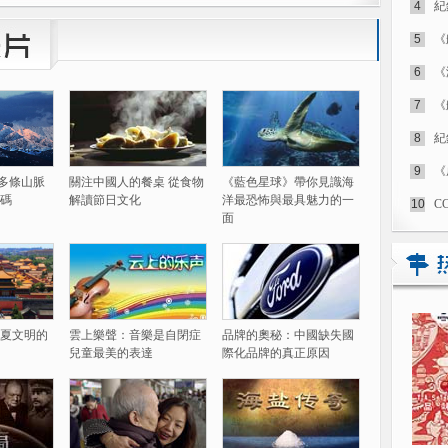
4
紀
5
《
6
《
7
《
8
紀
9
《
60多條山脈
關注中國人的餐桌 從食物
《藍色星球》帶你見識海
碼
解讀節日文化
洋最恐怖與最具魅力的一
10
C
面
夏文明的
雲上樂聲：音樂是自閉症
品牌的奧秘：中國缺失國
兒童最美的表達
際化品牌的真正原因