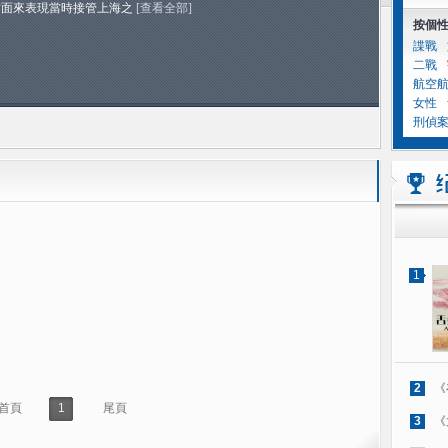
方面來表現當時接管上海之
[查看全部]
按個
諜戰
二戰
航空
女性
刑偵
1
2
《
首頁
1
尾頁
3
《