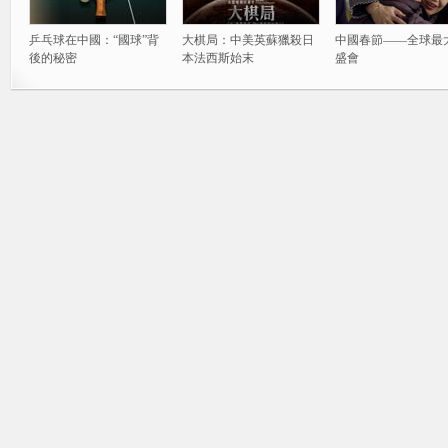
乒乓球在中國：“國球”背
大棋局：中美英蘇獵殺日
中國春節——全球最
後的秘密
本法西斯始末
盛會