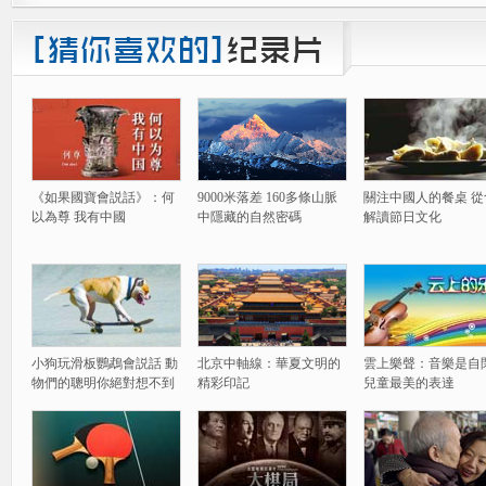
《如果國寶會説話》：何
9000米落差 160多條山脈
關注中國人的餐桌 從
以為尊 我有中國
中隱藏的自然密碼
解讀節日文化
小狗玩滑板鸚鵡會説話 動
北京中軸線：華夏文明的
雲上樂聲：音樂是自
物們的聰明你絕對想不到
精彩印記
兒童最美的表達