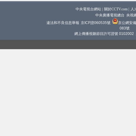
中央電視台網站
|
關於CCTV.com
|
人
中央廣播電視總台 央視
違法和不良信息舉報
京ICP證060535號
京公網安備 1
083號
網上傳播視聽節目許可證號 0102002