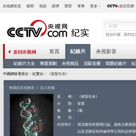
央視網首頁
新聞
視頻
經濟
體育
軍事
更多
節目官網
航拍中國
我們這
首頁
紀錄片
央視影音
紀錄片大全
專題策劃
央視精品
頂級首播
我愛紀錄片
紀
中國網絡電視台
>
紀實台
> 《複製生命》
推薦給其他網友
丨
加入收藏
名 稱：
《複製生命》
分 類：
探索
集 數：
2集
導 演：
內容簡介：
就克隆技術展開討論。趙南元教授講
以及克隆技術與倫理學之間的必然聯