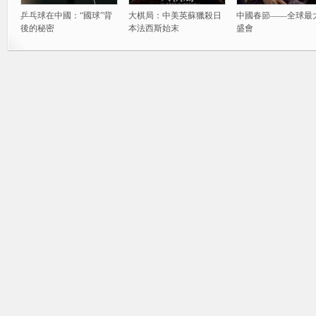
乒乓球在中國：“國球”背
大棋局：中美英蘇獵殺日
中國春節——全球最
後的秘密
本法西斯始末
盛會