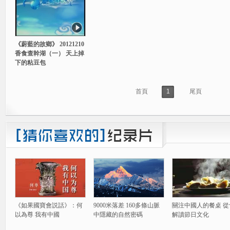
《蔚藍的故鄉》 20121210
香食查幹湖（一） 天上掉
下的粘豆包
首頁
1
尾頁
《如果國寶會説話》：何
9000米落差 160多條山脈
關注中國人的餐桌 從
以為尊 我有中國
中隱藏的自然密碼
解讀節日文化