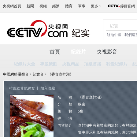
央視網首頁
新聞
視頻
經濟
體育
軍事
更多
節目官網
航拍中國
我們這
首頁
紀錄片
央視影音
紀錄片大全
專題策劃
央視精品
頂級首播
我愛紀錄片
紀
中國網絡電視台
>
紀實台
> 《香食查幹湖》
推薦給其他網友
丨
加入收藏
名 稱：
《香食查幹湖》
分 類：
探索
集 數：
5集
導 演：
內容簡介：
查幹湖中有着豐富的魚類，有胖頭魚
集中展示和魚有關的燒烤，東北地區