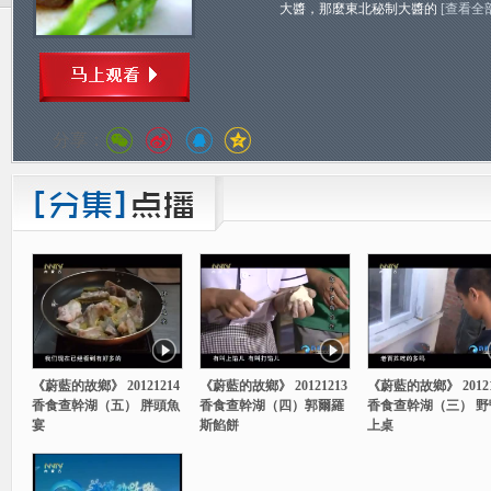
大醬，那麼東北秘制大醬的
[查看全
分享：
《蔚藍的故鄉》 20121214
《蔚藍的故鄉》 20121213
《蔚藍的故鄉》 20121
香食查幹湖（五） 胖頭魚
香食查幹湖（四）郭爾羅
香食查幹湖（三） 野
宴
斯餡餅
上桌