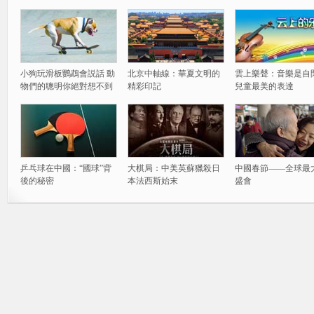
小狗玩滑板鸚鵡會説話 動
北京中軸線：華夏文明的
雲上樂聲：音樂是自
物們的聰明你絕對想不到
精彩印記
兒童最美的表達
乒乓球在中國：“國球”背
大棋局：中美英蘇獵殺日
中國春節——全球最
後的秘密
本法西斯始末
盛會