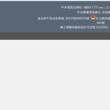
中央電視台網站
|
關於CCTV.com
|
人
中央廣播電視總台 央視
違法和不良信息舉報
京ICP證060535號
京公網安備 1
083號
網上傳播視聽節目許可證號 0102002