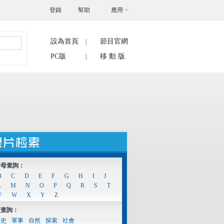
登錄
幫助
應用
設為首頁
節目官網
|
搜索
PC版
移 動 版
|
字母查詢：
B
C
D
E
F
G
H
I
J
L
M
N
O
P
Q
R
S
T
V
W
X
Y
Z
型查詢：
歷史
軍事
自然
探索
社會