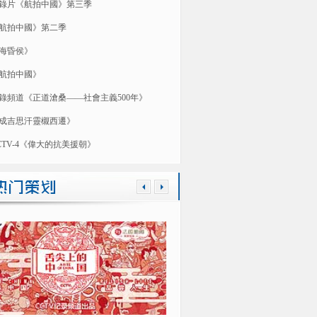
錄片《航拍中國》第三季
航拍中國》第二季
海昏侯》
航拍中國》
錄頻道《正道滄桑——社會主義500年》
成吉思汗靈櫬西遷》
CTV-4《偉大的抗美援朝》