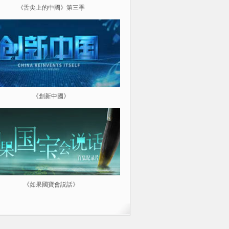
《舌尖上的中國》第三季
《超級工程（第三季）縱橫中
《創新中國》
《航拍中國》
《如果國寶會説話》
微紀：三分鐘讓你愛上一部紀