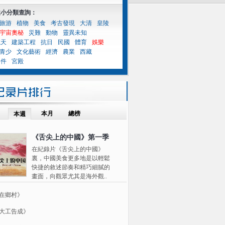
性小分類查詢：
旅游
植物
美食
考古發現
大清
皇陵
宇宙奧秘
災難
動物
靈異未知
航天
建築工程
抗日
民國
體育
娛樂
青少
文化藝術
經濟
農業
西藏
案件
宮殿
本月
總榜
本週
《舌尖上的中國》第一季
在紀錄片《舌尖上的中國》
裏，中國美食更多地是以輕鬆
快捷的敘述節奏和精巧細膩的
畫面，向觀眾尤其是海外觀..
在鄉村》
大工告成》