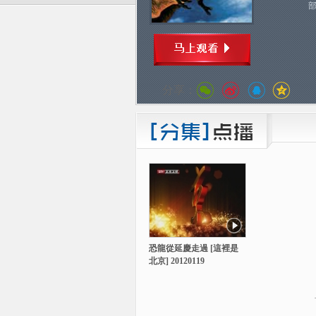
部
分享：
恐龍從延慶走過 [這裡是
北京] 20120119