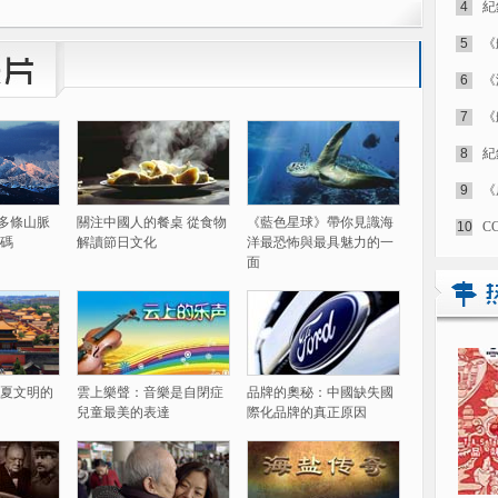
4
紀
5
《
6
《
7
《
8
紀
9
《
60多條山脈
關注中國人的餐桌 從食物
《藍色星球》帶你見識海
10
C
碼
解讀節日文化
洋最恐怖與最具魅力的一
面
夏文明的
雲上樂聲：音樂是自閉症
品牌的奧秘：中國缺失國
兒童最美的表達
際化品牌的真正原因