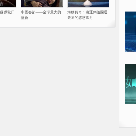
蘇獵殺日
中國春節——全球最大的
海鹽傳奇：鹽運伴隨國運
盛會
走過的悠悠歲月