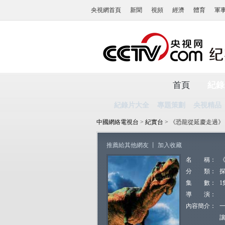
央視網首頁
新聞
視頻
經濟
體育
軍
首頁
紀錄
紀錄片大全
專題策劃
央視精品
中國網絡電視台
>
紀實台
> 《恐龍從延慶走過》
推薦給其他網友
丨
加入收藏
名 稱：
分 類：
集 數：
1
導 演：
內容簡介：