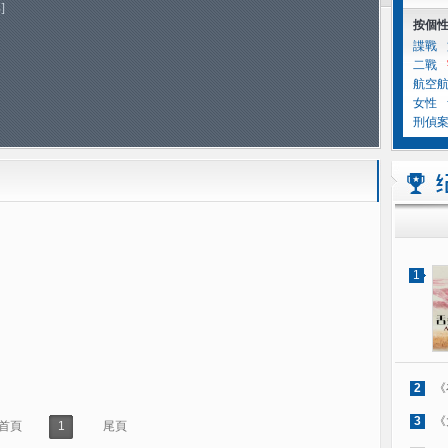
]
按個
諜戰
二戰
航空
女性
刑偵
1
2
《
3
《
首頁
1
尾頁