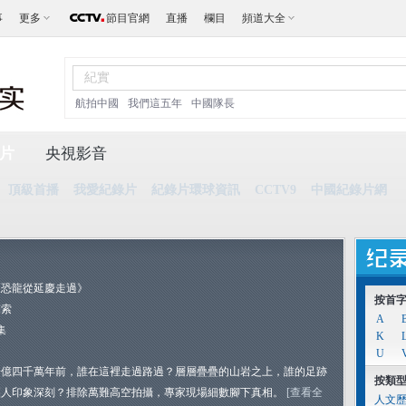
事
更多
節目官網
直播
欄目
頻道大全
航拍中國
我們這五年
中國隊長
片
央視影音
頂級首播
我愛紀錄片
紀錄片環球資訊
CCTV9
中國紀錄片網
《恐龍從延慶走過》
按首
探索
A
集
K
U
一億四千萬年前，誰在這裡走過路過？層層疊疊的山岩之上，誰的足跡
按類
讓人印象深刻？排除萬難高空拍攝，專家現場細數腳下真相。
[查看全
人文