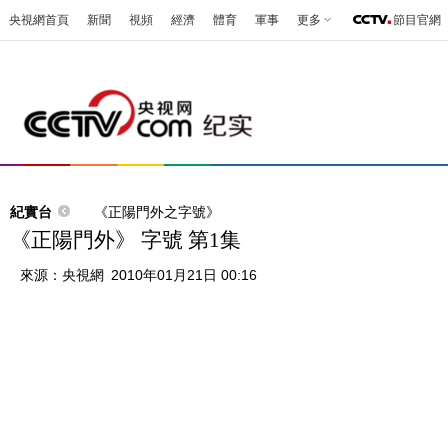
央視網首頁
新聞
視頻
經濟
體育
軍事
更多
節目官網
紀實台
《正陽門外之字號》
《正陽門外》 字號 第1集
來源：
央視網
2010年01月21日 00:16