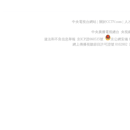
中央電視台網站
|
關於CCTV.com
|
人
中央廣播電視總台 央視
違法和不良信息舉報
京ICP證060535號
京公網安備 11
網上傳播視聽節目許可證號 0102002