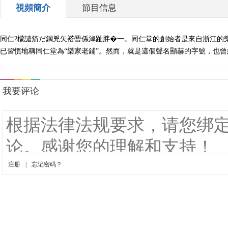
視頻簡介
節目信息
同仁?檬譴笳だ鋼兇矢褡罾係淖趾胖�一。同仁堂的創始者是來自浙江的樂家
已習慣地稱同仁堂為“樂家老鋪”。然而，就是這個聲名顯赫的字號，也