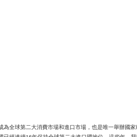
央博
非遺
文化
旅游
科普
健康
樂齡
閱讀
雲起
超級工廠
智敬中國
全民健康
顏選攻略
海洋
熱播榜
總台企業白名單
成為全球第二大消費市場和進口市場，也是唯一舉辦國家