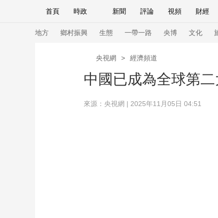
首頁
時政
新聞
評論
視頻
財經
人民領袖習近平
直播
海外頻道
片庫
iPanda
欄目大全
聯播+
English
中國領導人
節目單
Монгол
聽音
央視快評
微視頻
習
地方
鄉村振興
生態
一帶一路
央博
文化
央視網
>
經濟頻道
總台春晚
網絡春晚
共産黨員網
秧紀錄
中國已成為全球第二
來源：央視網 | 2025年11月05日 04:51
新聞
國內
國際
評論
經濟
軍事
人民領袖習近平
聯播+
熱解讀
天天學習
視頻
小央視頻
小央直播
直播中國
熊貓
現場
前線
比劃
快看
藍海中國
新兵
體育
直播
競猜
2026年世界盃
2026
VIP會員
CCTV奧林匹克頻道
生活體育大會