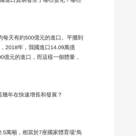
我國進口貿易發生了哪些變化？哪些
均每天有約500億元的進口。平攤到
018年，我國進口14.09萬億
000億元的進口，而這樣一個體量，
這幾年在快速增長和發展？
.5萬噸，相當於7座國家體育場“鳥