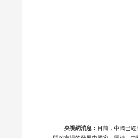
財經
教育
鄉村振興
生態環境
一帶一路
大國智造
大國展會
大國保險
雲頂對話
CCTV.節目官網
直播
節目單
欄目
片庫
央視網消息：
目前，中國已經