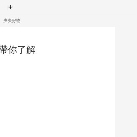
中
央央好物
帶你了解
合體育
亞冬會