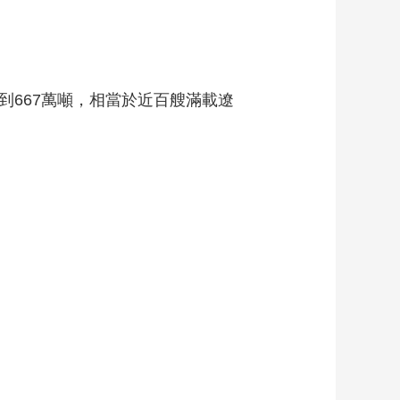
到667萬噸，相當於近百艘滿載遼