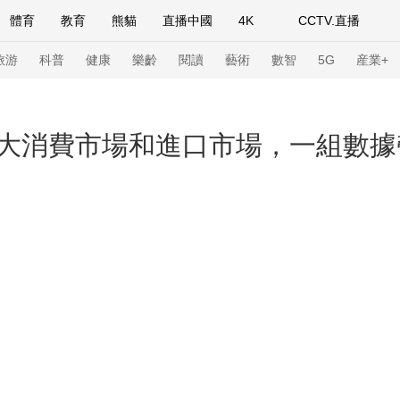
體育
教育
熊貓
直播中國
4K
CCTV.直播
式妙語
主持人
下載央視影音
熱解讀
天天學習
旅游
科普
健康
樂齡
閱讀
藝術
數智
5G
産業+
紀錄片網
國家大劇院
大型活動
大消費市場和進口市場，一組數據
科技
法治
文娛
人物
公益
圖片
習式妙語
央視快評
央視網評
光華銳評
鋒面
頻道
VR/AR
4K專區
全景新聞
請入列
人生第一次
人生第二次
年冬奧會
CBA
NBA
中超
國足
國際足球
網球
綜
體育江湖
文化體育
冰雪道路
足球道路