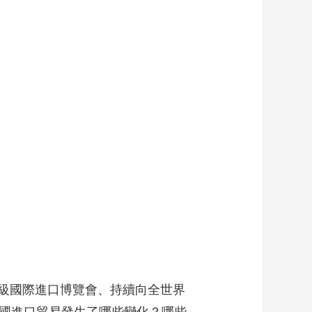
藝術
汽車
數智
5G
産業+
時尚
天氣
才藝
網展
央央好物
級國際進口博覽會、持續向全世界