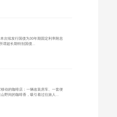
。本次续发行国债为30年期固定利率附息
谓超长期特别国债...
家移动的咖啡店：一辆改装房车、一套便
野间的咖啡香，吸引着过往旅人...