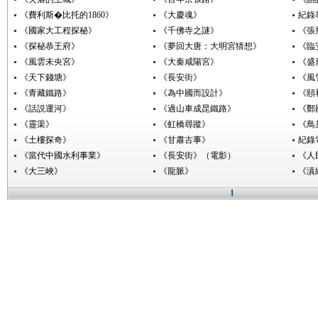
《費利斯�比托的1860》
《大慶魂》
紀錄
《國家大工程探秘》
《千佛寺之謎》
《張
《探秘恭王府》
《夢回大唐：大明宮猜想》
《臨
《風雲未央宮》
《大秦咸陽宮》
《盛
《天下錢塘》
《長安街》
《風
《青藏鐵路》
《為中國而設計》
《頤
《話説運河》
《過山車成昆鐵路》
《鄭
《靈渠》
《虹橋尋蹤》
《鳥
《土樓探奇》
《甘肅古事》
紀錄
《當代中國水利事業》
《長安街》（電影）
《人
《大三峽》
《龍脈》
《滇
1