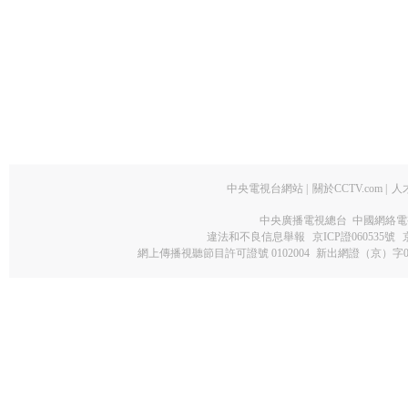
中央電視台網站
|
關於CCTV.com
|
人
中央廣播電視總台 中國網絡電
違法和不良信息舉報
京ICP證060535號
網上傳播視聽節目許可證號 0102004
新出網證（京）字0