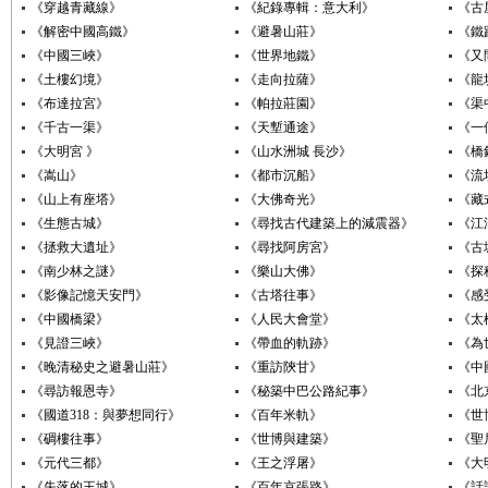
《穿越青藏線》
《紀錄專輯：意大利》
《古
《解密中國高鐵》
《避暑山莊》
《鐵
《中國三峽》
《世界地鐵》
《又
《土樓幻境》
《走向拉薩》
《龍
《布達拉宮》
《帕拉莊園》
《渠
《千古一渠》
《天塹通途》
《一
《大明宮 》
《山水洲城 長沙》
《橋
《嵩山》
《都市沉船》
《流
《山上有座塔》
《大佛奇光》
《藏
《生態古城》
《尋找古代建築上的減震器》
《江
《拯救大遺址》
《尋找阿房宮》
《古
《南少林之謎》
《樂山大佛》
《探
《影像記憶天安門》
《古塔往事》
《感
《中國橋梁》
《人民大會堂》
《太
《見證三峽》
《帶血的軌跡》
《為
《晚清秘史之避暑山莊》
《重訪陝甘》
《中
《尋訪報恩寺》
《秘築中巴公路紀事》
《北
《國道318：與夢想同行》
《百年米軌》
《世
《碉樓往事》
《世博與建築》
《聖
《元代三都》
《王之浮屠》
《大
《失落的王城》
《百年京張路》
《話