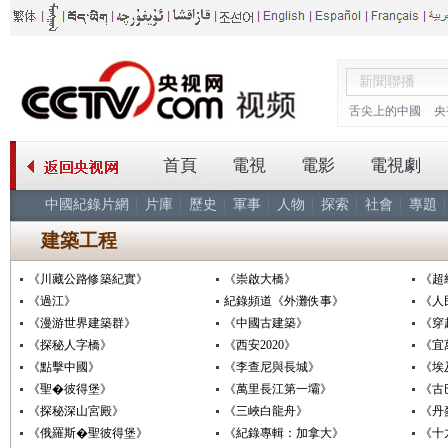
舌尖上的中國
央
首頁
電視
電影
電視劇
中國紀錄片網
片庫
歷史
軍事
人物
探索
社會
專題
建築工程
《川藏公路修築紀實》
《崇啟大橋》
《超
《過江》
紀錄頻道《外灘佚事》
《人
《漫游世界建築群》
《中國古建築》
《穿
《探秘人字橋》
《西安2020》
《宜
《點擊中國》
《李查尼與長城》
《埃
《聖�彼得堡》
《萬里長江第一壩》
《古
《探秘深山宮殿》
《三峽白龍舟》
《丹
《俄羅斯�聖彼得堡》
《紀錄專輯：加拿大》
《十