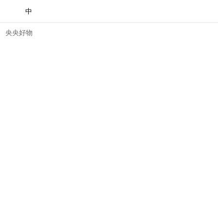
中
央央好物
合體育
亞冬會