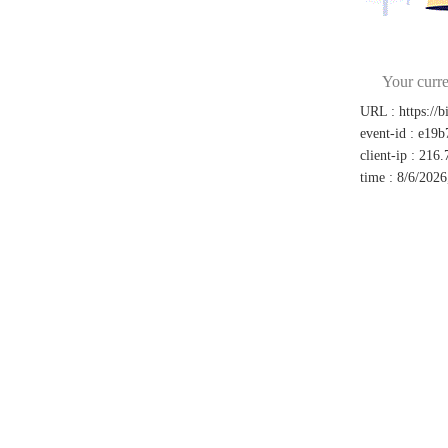
Your curre
URL
:
https://
event-id
:
e19b
client-ip
:
216.
time
:
8/6/2026