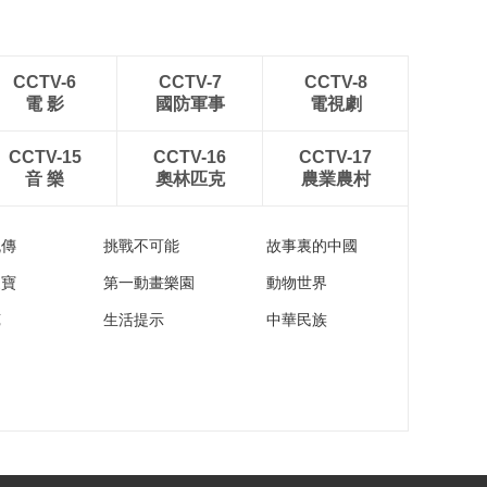
CCTV-6
CCTV-7
CCTV-8
電 影
國防軍事
電視劇
CCTV-15
CCTV-16
CCTV-17
音 樂
奧林匹克
農業農村
流傳
挑戰不可能
故事裏的中國
家寶
第一動畫樂園
動物世界
苑
生活提示
中華民族