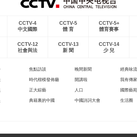
CCTV-4
CCTV-5
CCTV-5+
中文國際
體 育
體育賽事
CCTV-12
CCTV-13
CCTV-14
社會與法
新 聞
少 兒
播
焦點訪談
晚間新聞
經典咏
法
時代楷模發佈廳
開講啦
我有傳
然
正大綜藝
人口
國際藝
眼
典籍裏的中國
中國詩詞大會
生活圈