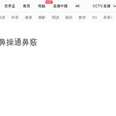
世界盃
教育
熊貓
直播中國
4K
CCTV.直播
式妙語
主持人
下載央視影音
熱解讀
天天學習
旅游
科普
健康
樂齡
閱讀
藝術
數智
5G
産業+
紀錄片網
國家大劇院
大型活動
鼻操通鼻竅
科技
法治
文娛
人物
公益
圖片
習式妙語
央視快評
央視網評
光華銳評
鋒面
頻道
VR/AR
4K專區
全景新聞
請入列
人生第一次
人生第二次
年冬奧會
CBA
NBA
中超
國足
國際足球
網球
綜
體育江湖
文化體育
冰雪道路
足球道路