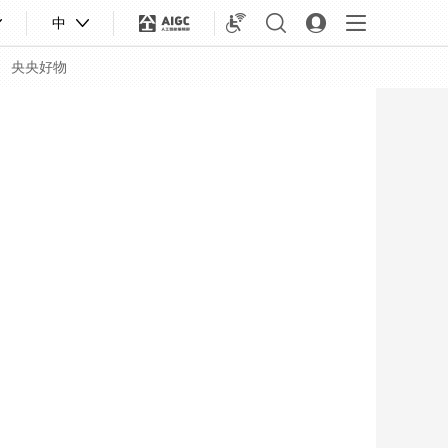
中
央央好物
合體育
亞冬會