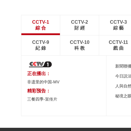
CCTV-1
CCTV-2
CCTV-3
綜 合
財 經
綜 藝
CCTV-9
CCTV-10
CCTV-11
紀 錄
科 教
戲 曲
新聞聯
正在播出：
今日説
非遗里的中国-MV
人與自
精彩预告：
秘境之
三餐四季-宣传片