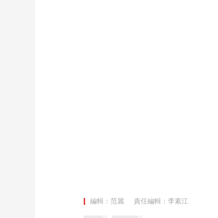
財經
教育
鄉村振興
生態環境
一帶一路
大國智造
大國展會
大國保險
雲頂對話
CCTV.節目官網
直播
節目單
欄目
片庫
編輯：范麗
責任編輯：李素江