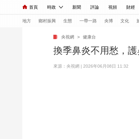
首頁
時政
新聞
評論
視頻
財經
人民領袖習近平
直播
海外頻道
片庫
iPanda
欄目大全
聯播+
English
中國領導人
節目單
Монгол
聽音
央視快評
微視頻
習
地方
鄉村振興
生態
一帶一路
央博
文化
央視網
>
健康台
總台春晚
網絡春晚
共産黨員網
秧紀錄
換季鼻炎不用愁，護
來源：央視網 | 2026年06月08日 11:32
新聞
國內
國際
評論
經濟
軍事
人民領袖習近平
聯播+
熱解讀
天天學習
視頻
小央視頻
小央直播
直播中國
熊貓
現場
前線
比劃
快看
藍海中國
新兵
體育
直播
競猜
2026年世界盃
2026
VIP會員
CCTV奧林匹克頻道
生活體育大會