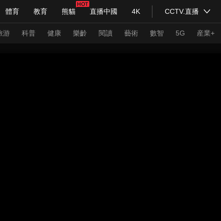
體育
教育
熊貓
直播中國
4K
CCTV.直播
式妙語
主持人
下載央視影音
熱解讀
天天學習
旅游
科普
健康
樂齡
閱讀
藝術
數智
5G
産業+
紀錄片網
國家大劇院
大型活動
科技
法治
文娛
人物
公益
圖片
習式妙語
央視快評
央視網評
光華銳評
鋒面
頻道
VR/AR
4K專區
全景新聞
請入列
人生第一次
人生第二次
年冬奧會
CBA
NBA
中超
國足
國際足球
網球
綜
體育江湖
文化體育
冰雪道路
足球道路