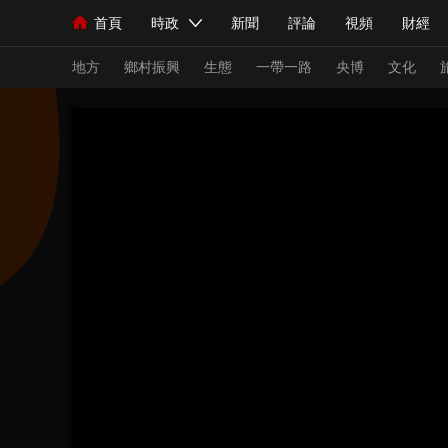
首頁
時政
新聞
評論
視頻
財經
人民領袖習近平
直播
海外頻道
片庫
iPanda
欄目大全
聯播+
English
中國領導人
節目單
Монгол
聽音
央視快評
微視頻
習
地方
鄉村振興
生態
一帶一路
央博
文化
總台春晚
網絡春晚
共産黨員網
秧紀錄
新聞
國內
國際
評論
經濟
軍事
人民領袖習近平
聯播+
熱解讀
天天學習
視頻
小央視頻
小央直播
直播中國
熊貓
現場
前線
比劃
快看
藍海中國
新兵
體育
直播
競猜
2026年世界盃
2026
VIP會員
CCTV奧林匹克頻道
生活體育大會