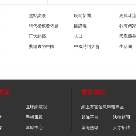
播
焦點訪談
晚間新聞
經典咏
法
時代楷模發佈廳
開講啦
我有傳
然
正大綜藝
人口
國際藝
眼
典籍裏的中國
中國詩詞大會
生活圈
概況
更多鏈結
互聯網電視
網上有害信息舉報專區
音
手機電視
辟謠平台
法律顧問
媒
幫助中心
望海熱線
人才招聘