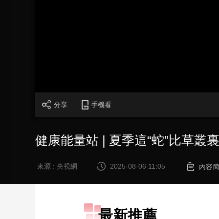
財經
教育
鄉村振興
生態環境
一帶一路
大國智造
大國展會
大國保險
雲頂對話
CCTV.節目官網
直播
節目單
欄目
片庫
分享
手機看
健康能量站 | 夏季這“蛇”比草叢
來源 : 央視網
2025-08-06 11:05
內容
最新推薦