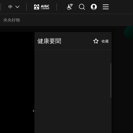
中
央央好物
健康要聞
收藏
合體育
亞冬會