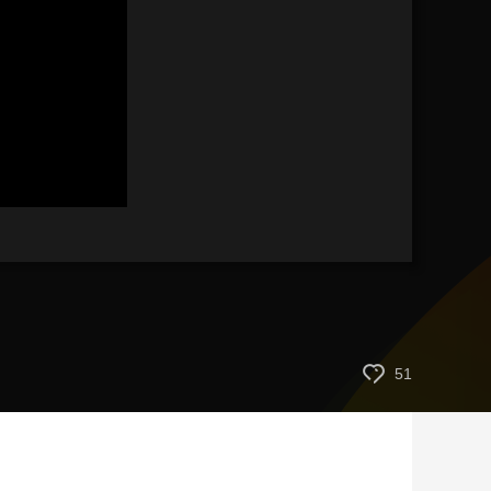
藝術
汽車
數智
5G
産業+
時尚
天氣
才藝
網展
央央好物
51