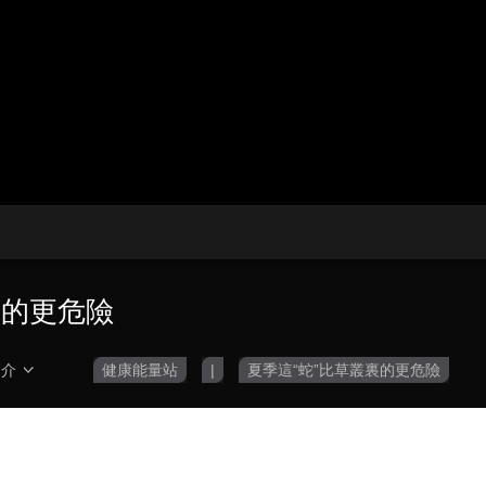
央博
非遺
文化
旅游
科普
健康
樂齡
閱讀
雲起
超級工廠
智敬中國
全民健康
顏選攻略
海洋
收視榜
總台企業白名單
裏的更危險
簡介
健康能量站
|
夏季這“蛇”比草叢裏的更危險