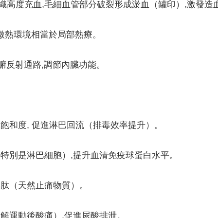
組織高度充血,毛細血管部分破裂形成淤血（罐印）,激發造
央博
非遺
文化
旅游
科普
健康
樂齡
閱讀
雲起
超級工廠
智敬中國
全民健康
顏選攻略
海洋
5℃微熱環境相當於局部熱療。
-臟腑反射通路,調節內臟功能。
熱播榜
總台企業白名單
氧飽和度, 促進淋巴回流（排毒效率提升）。
量（特別是淋巴細胞）,提升血清免疫球蛋白水平。
內啡肽（天然止痛物質）。
（緩解運動後酸痛）,促進尿酸排泄。