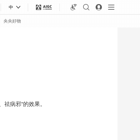
中
央央好物
、祛病邪"的效果。
合體育
亞冬會