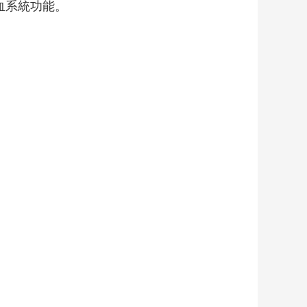
血系統功能。
藝術
汽車
數智
5G
産業+
時尚
天氣
才藝
網展
央央好物