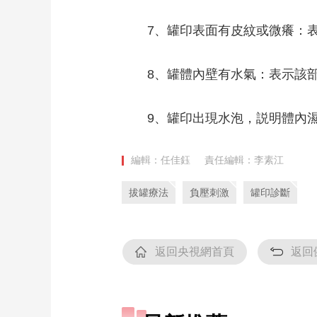
7、罐印表面有皮紋或微癢：
8、罐體內壁有水氣：表示該
9、罐印出現水泡，説明體內
編輯：任佳鈺
責任編輯：李素江
拔罐療法
負壓刺激
罐印診斷
返回央視網首頁
返回