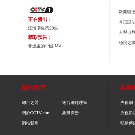
新聞聯
正在播出：
今日説
江海潮生第28集
人與自
精彩预告：
秘境之
非遗里的中国-MV
關於我們
業務
總台之聲
總台總經理室
央視網
關於CCTV.com
象舞廣告
央視影
網站聲明
移動傳