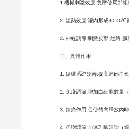
1.機械刺激效應:負壓使局部
財經
教育
鄉村振興
生態環境
一帶一路
大國智造
大國展會
大國保險
雲頂對話
2. 溫熱效應:罐內形成40-4
3. 神經調節:刺激皮部-經絡
三、具體作用
CCTV.節目官網
直播
節目單
欄目
片庫
1. 循環系統改善:提高局部血
2. 免疫調節:增加白細胞數
3. 鎮痛作用:促使體內釋放
4. 代謝調節:加速乳酸清除