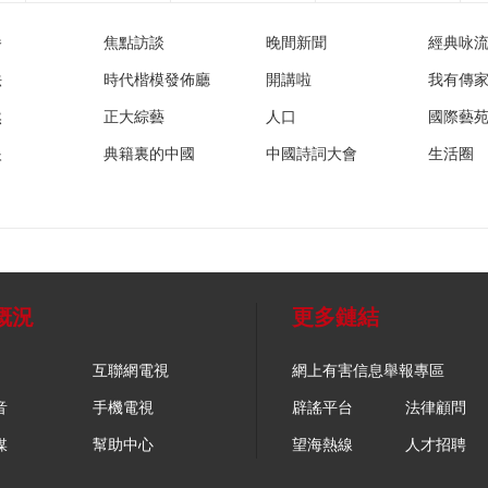
播
焦點訪談
晚間新聞
經典咏
法
時代楷模發佈廳
開講啦
我有傳
然
正大綜藝
人口
國際藝
眼
典籍裏的中國
中國詩詞大會
生活圈
概況
更多鏈結
互聯網電視
網上有害信息舉報專區
音
手機電視
辟謠平台
法律顧問
媒
幫助中心
望海熱線
人才招聘