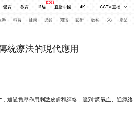
體育
教育
熊貓
直播中國
4K
CCTV.直播
式妙語
主持人
下載央視影音
熱解讀
天天學習
旅游
科普
健康
樂齡
閱讀
藝術
數智
5G
産業+
紀錄片網
國家大劇院
大型活動
傳統療法的現代應用
科技
法治
文娛
人物
公益
圖片
習式妙語
央視快評
央視網評
光華銳評
鋒面
頻道
VR/AR
4K專區
全景新聞
"，通過負壓作用刺激皮膚和經絡，達到"調氣血、通經絡
請入列
人生第一次
人生第二次
年冬奧會
CBA
NBA
中超
國足
國際足球
網球
綜
體育江湖
文化體育
冰雪道路
足球道路