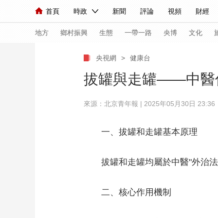
首頁
時政
新聞
評論
視頻
財經
人民領袖習近平
直播
海外頻道
片庫
iPanda
欄目大全
聯播+
English
中國領導人
節目單
Монгол
聽音
央視快評
微視頻
習
地方
鄉村振興
生態
一帶一路
央博
文化
央視網
>
健康台
總台春晚
網絡春晚
共産黨員網
秧紀錄
拔罐與走罐——中醫
來源：北京青年報 | 2025年05月30日 23:36
新聞
國內
國際
評論
經濟
軍事
人民領袖習近平
聯播+
熱解讀
天天學習
一、拔罐和走罐基本原理
視頻
小央視頻
小央直播
直播中國
熊貓
拔罐和走罐均屬於中醫"外治法
現場
前線
比劃
快看
藍海中國
新兵
二、核心作用機制
體育
直播
競猜
2026年世界盃
2026
VIP會員
CCTV奧林匹克頻道
生活體育大會