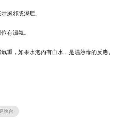
表示風邪或濕症。
部位有濕氣。
濕氣重，如果水泡內有血水，是濕熱毒的反應。
健康台