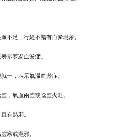
供血不足，行經不暢有血淤現象。
般表示寒凝血淤症。
淺就一，表示氣滯血淤症。
陰虛，氣血兩虛或陰虛火旺。
，且有熱邪。
為虛寒或濕邪。