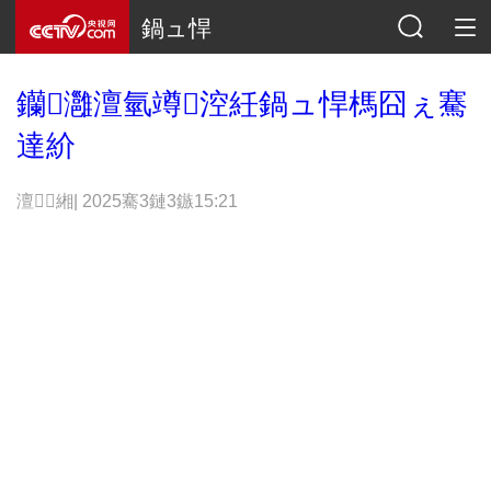
鍋ュ悍
钄灉澶氫竴涳紝鍋ュ悍榪囧ぇ騫
達紒
澶緗| 2025騫3鏈3鏃15:21