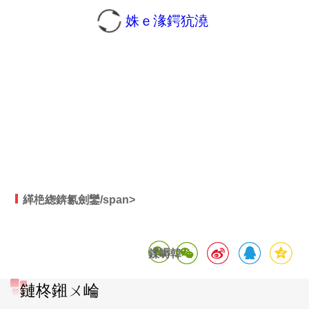
姝ｅ湪鍔犺澆
緙栬緫錛氱劍鑾/span>
鍒嗕韓
錛/span>
鏈柊鎺ㄨ崘