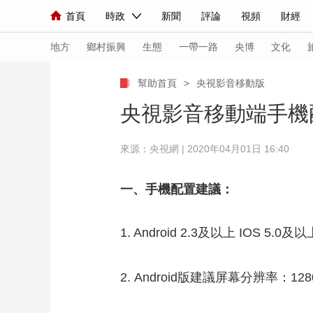
首頁
時政
新聞
評論
視頻
財經
人民領袖習近平
直播
海外頻道
片庫
iPanda
欄目大全
聯播+
English
中國領導人
節目單
Монгол
聽音
央視快評
微視頻
習
地方
鄉村振興
生態
一帶一路
央博
文化
幫助首頁
>
央視影音移動版
總台春晚
網絡春晚
共産黨員網
秧紀錄
央視影音移動端手機
來源：央視網 | 2020年04月01日 16:40
新聞
國內
國際
評論
經濟
軍事
人民領袖習近平
聯播+
熱解讀
天天學習
一、手機配置建議：
視頻
小央視頻
小央直播
直播中國
熊貓
1. Android 2.3及以上 IOS 5.0及
現場
前線
比劃
快看
藍海中國
新兵
體育
直播
2. Android版建議屏幕分辨率：128
競猜
2026年世界盃
2026
VIP會員
CCTV奧林匹克頻道
生活體育大會