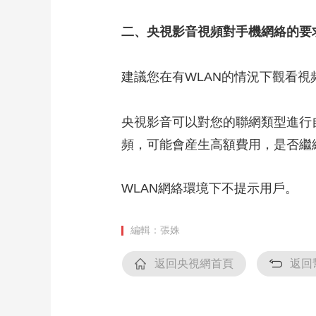
財經
教育
鄉村振興
生態環境
一帶一路
二、央視影音視頻對手機網絡的要
大國智造
大國展會
大國保險
雲頂對話
建議您在有WLAN的情況下觀看視
央視影音可以對您的聯網類型進行
CCTV.節目官網
直播
節目單
欄目
片庫
頻，可能會産生高額費用，是否繼
WLAN網絡環境下不提示用戶。
編輯：張姝
返回央視網首頁
返回