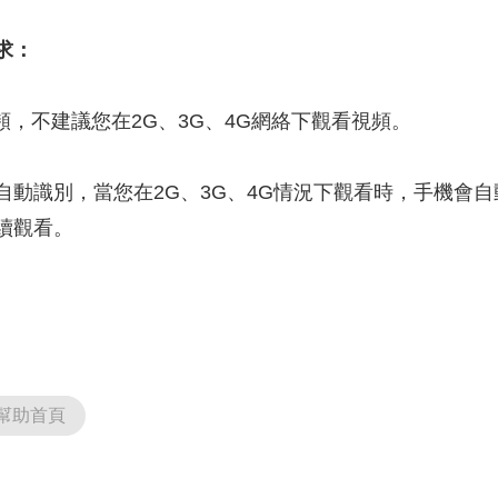
央博
非遺
文化
旅游
科普
健康
樂齡
閱讀
求：
雲起
超級工廠
智敬中國
全民健康
顏選攻略
海洋
頻，不建議您在2G、3G、4G網絡下觀看視頻。
自動識別，當您在2G、3G、4G情況下觀看時，手機會
熱播榜
總台企業白名單
續觀看。
幫助首頁