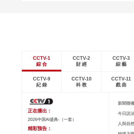
CCTV-1
CCTV-2
CCTV-3
綜 合
財 經
綜 藝
CCTV-9
CCTV-10
CCTV-11
紀 錄
科 教
戲 曲
新聞聯
正在播出：
今日説
2026中国AI盛典-（一套）
人與自
精彩预告：
秘境之