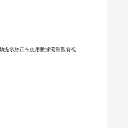
藝術
汽車
數智
5G
産業+
時尚
天氣
才藝
網展
央央好物
自動提示您正在使用數據流量觀看視