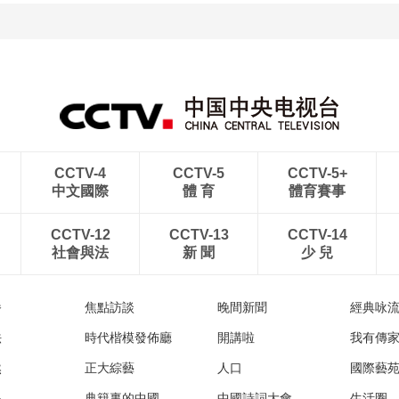
CCTV-4
CCTV-5
CCTV-5+
中文國際
體 育
體育賽事
CCTV-12
CCTV-13
CCTV-14
社會與法
新 聞
少 兒
播
焦點訪談
晚間新聞
經典咏
法
時代楷模發佈廳
開講啦
我有傳
然
正大綜藝
人口
國際藝
眼
典籍裏的中國
中國詩詞大會
生活圈