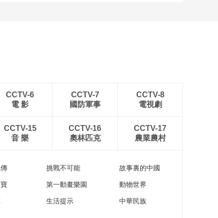
CCTV-6
CCTV-7
CCTV-8
電 影
國防軍事
電視劇
CCTV-15
CCTV-16
CCTV-17
音 樂
奧林匹克
農業農村
流傳
挑戰不可能
故事裏的中國
家寶
第一動畫樂園
動物世界
苑
生活提示
中華民族