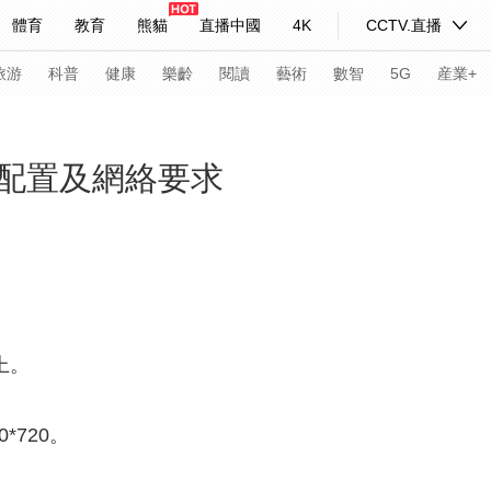
體育
教育
熊貓
直播中國
4K
CCTV.直播
式妙語
主持人
下載央視影音
熱解讀
天天學習
旅游
科普
健康
樂齡
閱讀
藝術
數智
5G
産業+
紀錄片網
國家大劇院
大型活動
配置及網絡要求
科技
法治
文娛
人物
公益
圖片
習式妙語
央視快評
央視網評
光華銳評
鋒面
頻道
VR/AR
4K專區
全景新聞
以上。
請入列
人生第一次
人生第二次
0*720。
年冬奧會
CBA
NBA
中超
國足
國際足球
網球
綜
體育江湖
文化體育
冰雪道路
足球道路