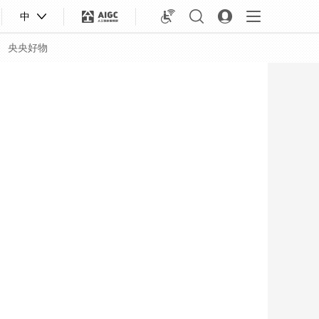
中
央央好物
合體育
亞冬會