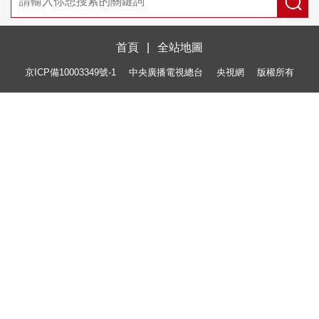
首頁
|
全站地圖
京ICP備10003349號-1
中央廣播電視總台
央視網
版權所有