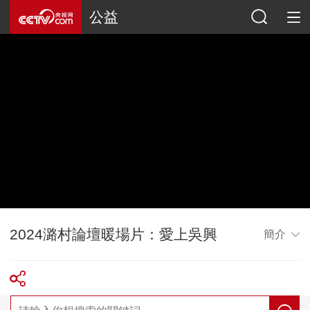
公益
2024潞村論壇暖場片：愛上吳興
簡介