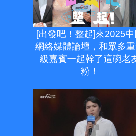
[出發吧！整起]來2025
網絡媒體論壇，和眾多重
級嘉賓一起幹了這碗老
粉！