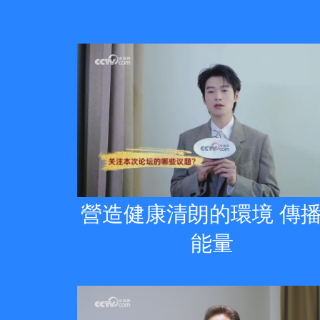
營造健康清朗的環境 傳
能量