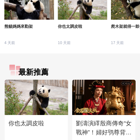
熊貓媽媽來勸架
你也太調皮啦
爬木架就得一鼓
4 天前
10 天前
17 天前
最新推薦
你也太調皮啦
劉濤演繹殷商傳奇“女
戰神”！婦好鸮尊背後