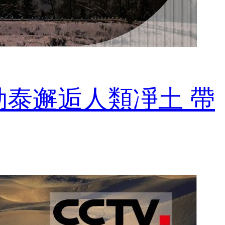
勒泰邂逅人類凈土 帶