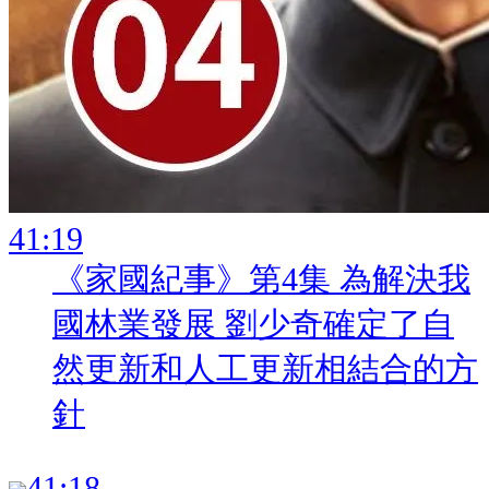
:
《家國紀事》第4集 為解決我
國林業發展 劉少奇確定了自
然更新和人工更新相結合的方
針
: