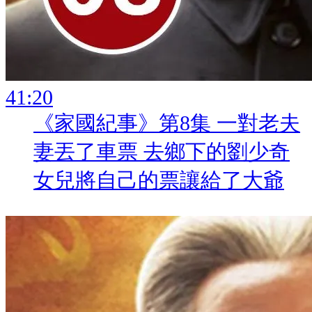
:
《家國紀事》第8集 一對老夫
妻丟了車票 去鄉下的劉少奇
女兒將自己的票讓給了大爺