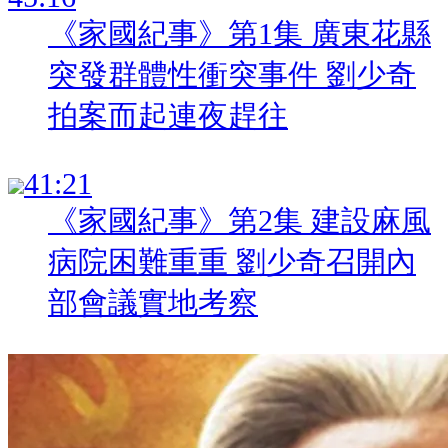
《家國紀事》第1集 廣東花縣
突發群體性衝突事件 劉少奇
拍案而起連夜趕往
:
《家國紀事》第2集 建設麻風
病院困難重重 劉少奇召開內
部會議實地考察