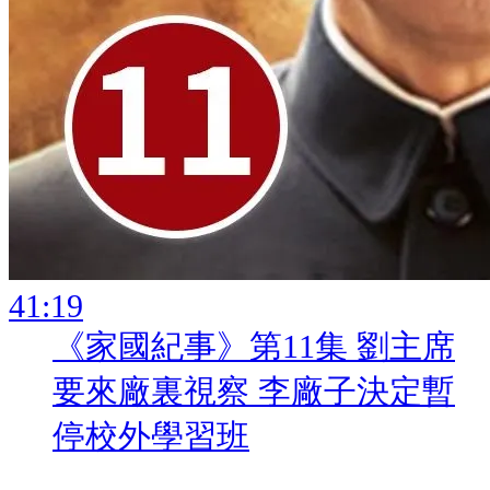
:
《家國紀事》第11集 劉主席
要來廠裏視察 李廠子決定暫
停校外學習班