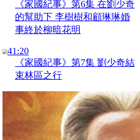
《家國紀事》第6集 在劉少奇
的幫助下 李樹樹和顧琳琳婚
事終於柳暗花明
:
《家國紀事》第7集 劉少奇結
束林區之行