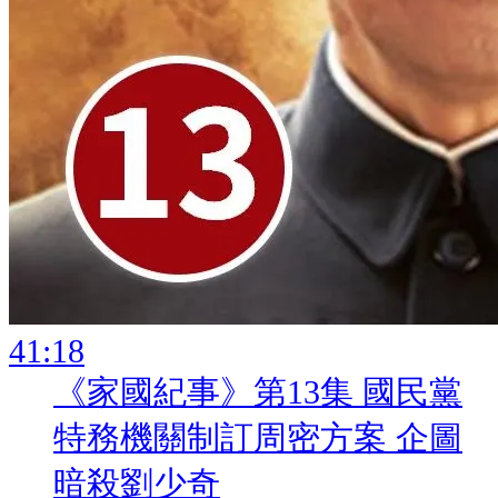
:
《家國紀事》第13集 國民黨
特務機關制訂周密方案 企圖
暗殺劉少奇