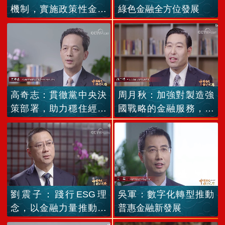
機制，實施政策性金融
綠色金融全方位發展
扶貧戰略
高奇志：貫徹黨中央決
周月秋：加強對製造強
策部署，助力穩住經濟
國戰略的金融服務，支
大盤
持製造業發展
劉震子：踐行ESG理
吳軍：數字化轉型推動
念，以金融力量推動經
普惠金融新發展
濟社會高質量發展