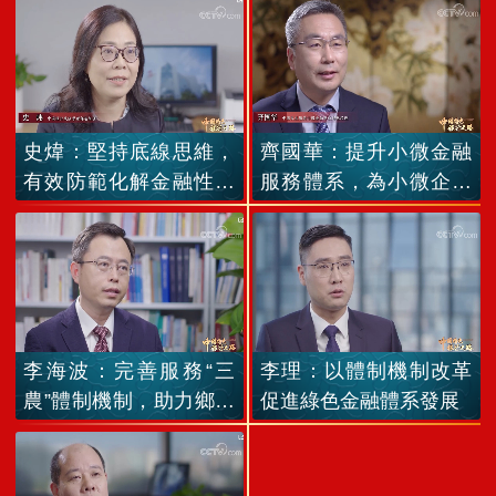
史煒：堅持底線思維，
齊國華：提升小微金融
有效防範化解金融性風
服務體系，為小微企業
險
紓困解難
李海波：完善服務“三
李理：以體制機制改革
農”體制機制，助力鄉村
促進綠色金融體系發展
振興