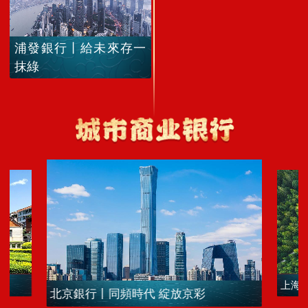
浦發銀行丨給未來存一
抹綠
上海
北京銀行丨同頻時代 綻放京彩