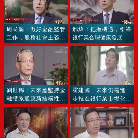
周民源：做好金融監管
邢煒：把握機遇，引導
工作，服務社會主義現
銀行業合理健康發展
代化強國建設
劉世錦：未來應堅持金
霍建國：未來仍需進一
融體系適應新結構性潛
步推進銀行業市場化改
能
革