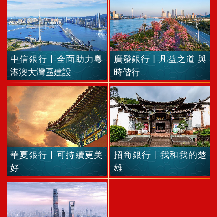
中信銀行丨全面助力粵
廣發銀行丨凡益之道 與
港澳大灣區建設
時偕行
華夏銀行丨可持續更美
招商銀行丨我和我的楚
好
雄