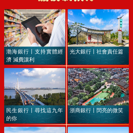
渤海銀行丨支持實體經
光大銀行丨社會責任篇
濟 減費讓利
民生銀行丨尋找這九年
浙商銀行丨閃亮的微笑
的你