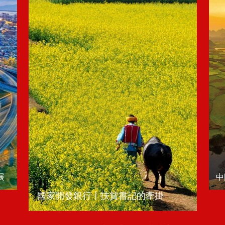
展
中
國家開發銀行丨扶貧書記的牽掛