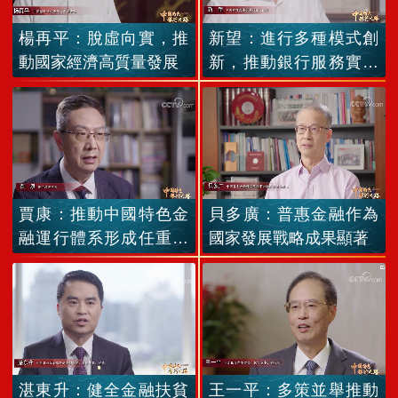
楊再平：脫虛向實，推
新望：進行多種模式創
動國家經濟高質量發展
新，推動銀行服務實體
經濟
賈康：推動中國特色金
貝多廣：普惠金融作為
融運行體系形成任重道
國家發展戰略成果顯著
遠
湛東升：健全金融扶貧
王一平：多策並舉推動