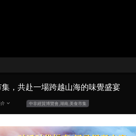
央博
非遺
文化
旅游
科普
健康
樂齡
閱讀
雲起
超級工廠
智敬中國
全民健康
顏選攻略
海洋
收視榜
總台企業白名單
市集，共赴一場跨越山海的味覺盛宴
簡介
中非經貿博覽會,湖南,美食市集