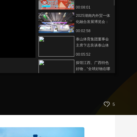
一场跨越山海的味觉
00:08:01
藝術
汽車
數智
5G
産業+
盛宴
2025湖南内外贸一体
時尚
天氣
才藝
網展
央央好物
化融合发展博览会：
湖南经贸新篇章为全
00:02:58
球复苏贡献“中国方案”
泰山体育集团董事会
主席卞志良谈泰山体
育智造新未来以及奥
00:05:52
运品质全民共享的经
探馆江西、广西特色
营理念
好物，“全球好物在哪
里？厅长带您逛消博”
00:11:47
中国连锁经营协会会
长彭建真：在全新市
场环境下，如何助力
00:03:48
5
外贸企业发展
探路者集团总裁何华
杰：当冲锋衣遇上半
导体，中国智造将如
00:06:49
何重构全球产业供应
中金公司研究部ESG
链？