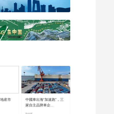
首席分析师刘均伟：
绿色金融如何突破助
00:05:44
力双碳目标实现
蚂蚁数科首席技术
官、蚂蚁集团副总裁
王维：探寻企业级智
00:07:05
能体的商业化路径
北控集团党委常委、
副总经理殷娜：北控
集团以智慧城市方案
00:08:37
让城市生活更美好
2025年中关村论坛年
会现场一探究“镜”！人
形机器人“组团”出道
00:03:58
科技办会含“AI”量十足
3·15必看，电商直播
清朗之战！
00:04:19
央视网对话湖南省商
房地産市
中國車出海“加速跑”，三
务厅党组书记、厅长
家自主品牌車企...
沈裕谋及湖南省商务
00:20:14
厅党组成员、副厅长