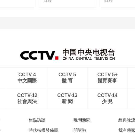
財經
財經
CCTV-4
CCTV-5
CCTV-5+
中文國際
體 育
體育賽事
CCTV-12
CCTV-13
CCTV-14
社會與法
新 聞
少 兒
播
焦點訪談
晚間新聞
經典咏
法
時代楷模發佈廳
開講啦
我有傳