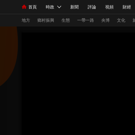
首頁
時政
新聞
評論
視頻
財經
人民領袖習近平
直播
海外頻道
片庫
iPanda
欄目大全
聯播+
English
中國領導人
節目單
Монгол
聽音
央視快評
微視頻
習
地方
鄉村振興
生態
一帶一路
央博
文化
總台春晚
網絡春晚
共産黨員網
秧紀錄
新聞
國內
國際
評論
經濟
軍事
人民領袖習近平
聯播+
熱解讀
天天學習
視頻
小央視頻
小央直播
直播中國
熊貓
現場
前線
比劃
快看
藍海中國
新兵
體育
直播
競猜
2026年世界盃
2026
VIP會員
CCTV奧林匹克頻道
生活體育大會