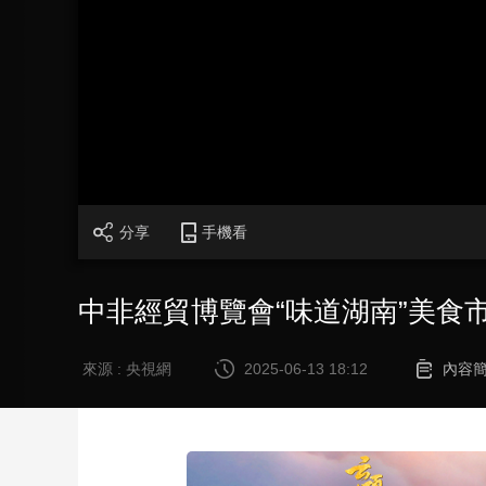
財經
教育
鄉村振興
生態環境
一帶一路
大國智造
大國展會
大國保險
雲頂對話
CCTV.節目官網
直播
節目單
欄目
片庫
分享
手機看
中非經貿博覽會“味道湖南”美食
來源 : 央視網
2025-06-13 18:12
內容