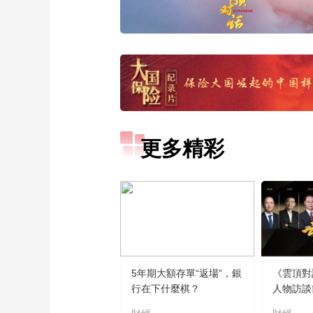
更多精彩
5年期大額存單“返場”，銀
《雲頂對
行在下什麼棋？
人物訪談