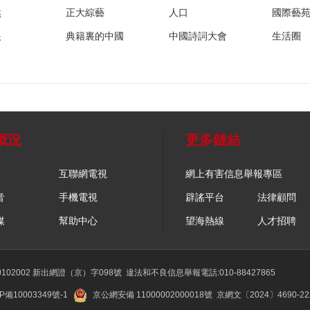
然
正大綜藝
人口
國際藝
眼
典籍裏的中國
中國詩詞大會
生活圈
概況
更多鏈結
互聯網電視
網上有害信息舉報專區
音
手機電視
辟謠平台
法律顧問
媒
幫助中心
望海熱線
人才招聘
02002 新出網證（京）字098號
違法和不良信息舉報電話:010-88427865
P備10003349號-1
京公網安備 11000002000018號
京網文〔2024〕4690-2