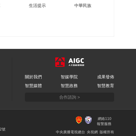
2024首届可持续社会
苑
生活提示
中華民族
价值创新大会在北京
圆满落幕
00:04:37
探访首届2024可持续
社会价值创新大会把
二氧化碳变废为宝
00:03:00
首都医科大学附属北
京儿童医院党委书记
张国君谈儿童药可持
00:03:29
续发展创新前景
中国企业改革与发展
關於我們
智媒學院
成果發佈
研究会会长彭华岗谈
智慧媒體
智慧政務
智慧教育
央国企践行可持续发
00:05:10
展，向全球ESG发展
合作諮詢 >
从“互联网+”到“AI+”，
传递中国方案和中国
千行百业共话人工智
智慧
能新发展
00:03:22
網絡110
2024链博会首次新增
報警服務
先进制造链展区，推
22號
中央廣播電視總台 央視網 版權所有
动大中小企业聚链成