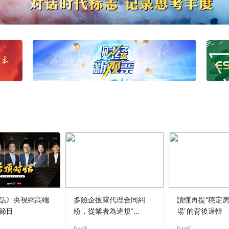
話》央視網高端
多險企披露代理合同糾
讀懂再提“穩定
節目
紛，從業者為違規“...
場”的背後邏輯