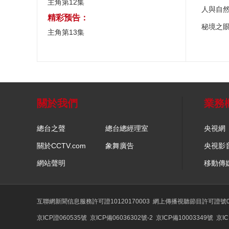
主角第12集
人與自
精彩预告：
秘境之
主角第13集
關於我們
業務
總台之聲
總台總經理室
央視網
關於CCTV.com
象舞廣告
央視影
網站聲明
移動傳
互聯網新聞信息服務許可證10120170003
網上傳播視聽節目許可證號01
京ICP證060535號
京ICP備06036302號-2
京ICP備10003349號
京IC