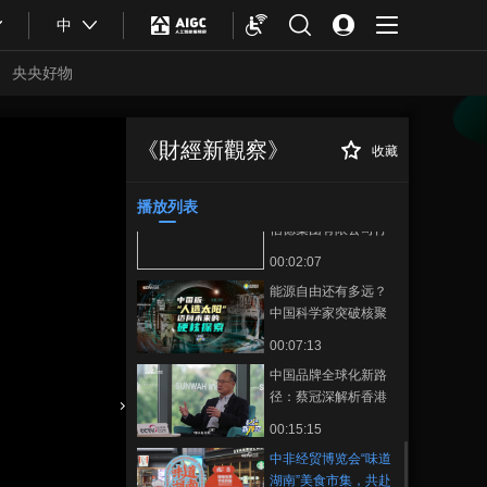
00:06:16
中
在链博会读懂跨越国
界的合作故事
央央好物
00:04:40
2025年链博会丨 中国
AI为何强大？黄仁勋
《財經新觀察》
收藏
中非经贸博览会“味
正在播放
这样回答
00:02:47
道湖南”美食市集，共赴一场跨
越山海的味觉盛宴
播放列表
2025年链博会丨专访
信德集团有限公司行
政主席兼董事总经理
00:02:07
何超琼
能源自由还有多远？
中国科学家突破核聚
变关键技术，新奥氢
00:07:13
硼路线挑战“宇宙级难
中国品牌全球化新路
度”
径：蔡冠深解析香港
枢纽战略
合體育
亞冬會
00:15:15
中非经贸博览会“味道
湖南”美食市集，共赴