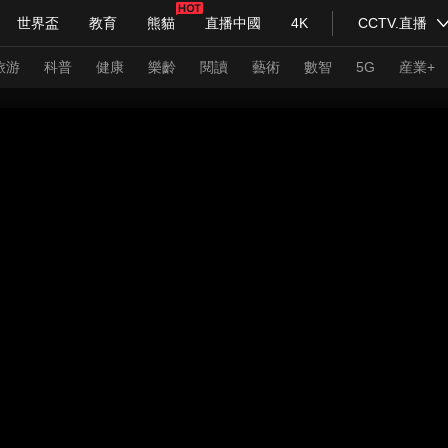
世界盃
教育
熊貓
直播中國
4K
CCTV.直播
式妙語
主持人
下載央視影音
熱解讀
天天學習
旅游
科普
健康
樂齡
閱讀
藝術
數智
5G
産業+
紀錄片網
國家大劇院
大型活動
科技
法治
文娛
人物
公益
圖片
習式妙語
央視快評
央視網評
光華銳評
鋒面
頻道
VR/AR
4K專區
全景新聞
請入列
人生第一次
人生第二次
年冬奧會
CBA
NBA
中超
國足
國際足球
網球
綜
體育江湖
文化體育
冰雪道路
足球道路