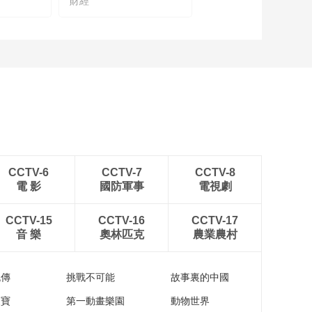
財經
蔡冠深谈大湾区民营
郭宁
企业积极推动高质量
发展
00:09:03
315必看！电商直播清
朗之战 “店播”正在成
为新趋势
00:04:19
《财经新观察》 特别
篇《看见乡村留守
的“她力量”》
00:04:53
世界第一 《哪吒之魔
CCTV-6
CCTV-7
CCTV-8
童闹海》登顶全球动
電 影
國防軍事
電視劇
画电影票房榜首
00:04:28
亚冬会闭幕：当冰雪
CCTV-15
CCTV-16
CCTV-17
邂逅科技，探秘“冷资
音 樂
奧林匹克
農業農村
源”如何变身“热产业”
00:02:53
小罐茶十二年 央视网
流傳
挑戰不可能
故事裏的中國
《财经新观察》特别
专访
家寶
第一動畫樂園
動物世界
00:05:09