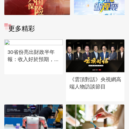
更多精彩
30省份亮出財政半年
報：收入好於預期，...
《雲頂對話》央視網高
端人物訪談節目