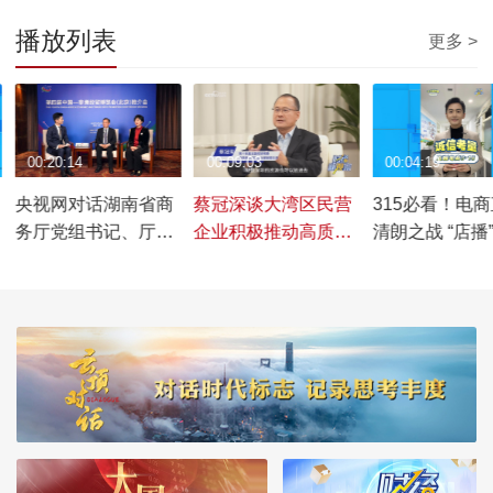
播放列表
更多 >
00:20:14
00:09:03
00:04:19
央视网对话湖南省商
蔡冠深谈大湾区民营
315必看！电
务厅党组书记、厅长
企业积极推动高质量
清朗之战 “店播
沈裕谋及湖南省商务
发展
成为新趋势
厅党组成员、副厅长
郭宁