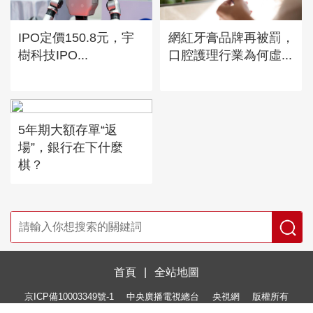
IPO定價150.8元，宇
網紅牙膏品牌再被罰，
樹科技IPO...
口腔護理行業為何虛...
5年期大額存單“返
場”，銀行在下什麼
棋？
首頁
|
全站地圖
京ICP備10003349號-1
中央廣播電視總台
央視網
版權所有