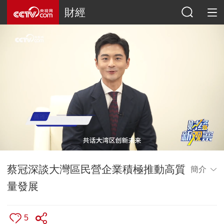
財經
蔡冠深談大灣區民營企業積極推動高質
簡介
量發展
5