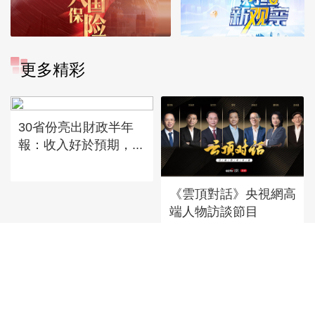
更多精彩
30省份亮出財政半年
報：收入好於預期，...
《雲頂對話》央視網高
端人物訪談節目
IPO定價150.8元，宇
樹科技IPO...