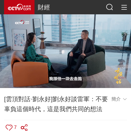
財經
[雲頂對話·劉永好]劉永好談雷軍：不要
簡介
辜負這個時代，這是我們共同的想法
7