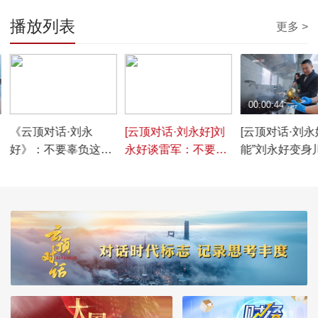
播放列表
更多 >
00:33:18
00:01:29
00:00:44
《云顶对话·刘永
[云顶对话·刘永好]刘
[云顶对话·刘永好
好》：不要辜负这个
永好谈雷军：不要辜
能”刘永好变身
时代
负这个时代，这是我
菜“大厨” 炒好
们共同的想法
喷喷的回锅肉
诀？