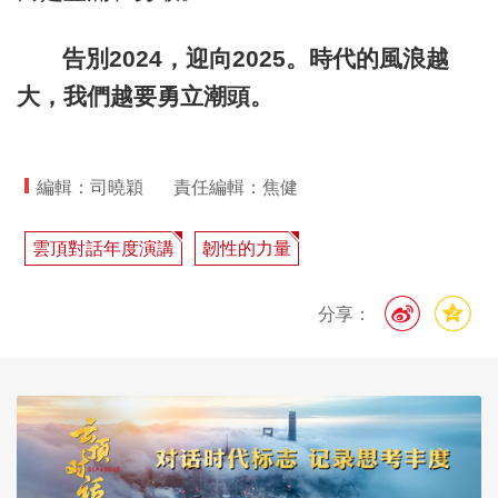
告別2024，迎向2025。時代的風浪越
大，我們越要勇立潮頭。
編輯：司曉穎
責任編輯：焦健
雲頂對話年度演講
韌性的力量
分享：