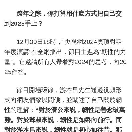
跨年之際，你打算用什麼方式把自己交
到2025手上？
12月30日18時，“央視網2024雲頂對話
年度演講”在全網播出，節目主題為“韌性的力
量”。它邀請所有人帶着對2024的思考，向20
25作答。
節目開場環節，游本昌先生通過視頻形
式向網友們致以問候，並闡述了自己關於韌
性的理解：
“對於濟公來説，韌性是善念破萬
難。對於爺叔來説，韌性是如磐向前行。而
對於游本昌來説，韌性就是初心如往昔。那