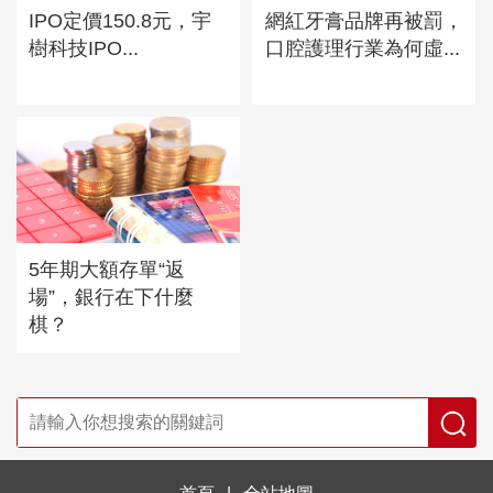
IPO定價150.8元，宇
網紅牙膏品牌再被罰，
樹科技IPO...
口腔護理行業為何虛...
5年期大額存單“返
場”，銀行在下什麼
棋？