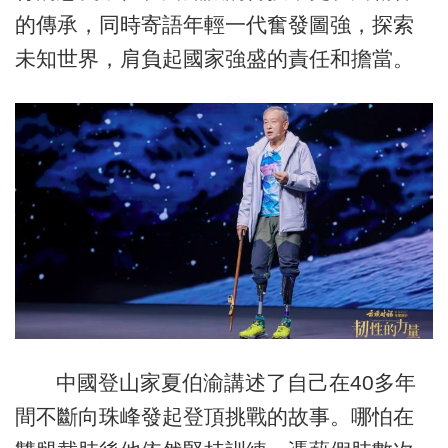
的傳承，同時寄語年輕一代奮發圖強，探索
未知世界，肩負起國家強盛的責任和擔當。
中國登山家夏伯渝講述了自己在40多年
間不斷向珠峰發起登頂挑戰的故事。哪怕在