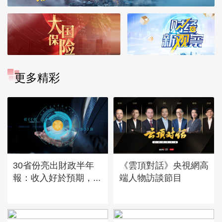
更多精彩
30省份亮出財政半年
《雲頂對話》央視網高
報：收入好於預期，...
端人物訪談節目