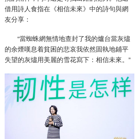
借用詩人食指在《相信未來》中的詩句與網
友分享：
“當蜘蛛網無情地查封了我的爐台當灰燼
的余煙嘆息着貧困的悲哀我依然固執地鋪平
失望的灰燼用美麗的雪花寫下：相信未來。”