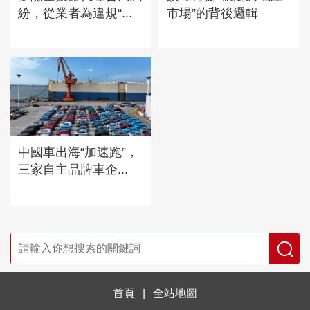
紛，從業者為違規“...
市場”的背後邏輯
中國車出海“加速跑”，
三家自主品牌車企...
首頁
|
全站地圖