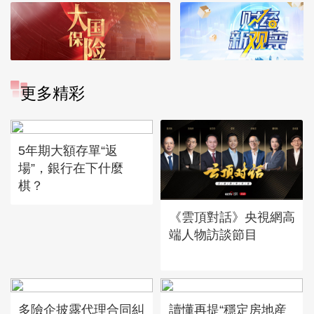
更多精彩
5年期大額存單“返
場”，銀行在下什麼
棋？
《雲頂對話》央視網高
端人物訪談節目
多險企披露代理合同糾
讀懂再提“穩定房地産