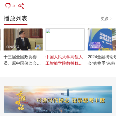
5
播放列表
更多 >
00:05:57
00:02:56
00:01:32
十三届全国政协委
中国人民大学高瓴人
2024金融街论
员、原中国保监会党
工智能学院教授魏哲
会“购物季”来
委副书记周延礼谈保
巍谈人工智能企业如
向广大市民发
险文化的传承与发展
何深化投融对接，借
福利
金融之力提升新型工
业化质效