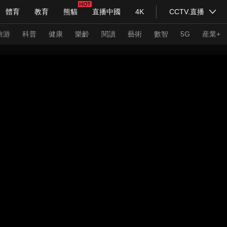
體育
教育
熊貓
直播中國
4K
CCTV.直播
式妙語
主持人
下載央視影音
熱解讀
天天學習
旅游
科普
健康
樂齡
閱讀
藝術
數智
5G
産業+
紀錄片網
國家大劇院
大型活動
科技
法治
文娛
人物
公益
圖片
習式妙語
央視快評
央視網評
光華銳評
鋒面
頻道
VR/AR
4K專區
全景新聞
請入列
人生第一次
人生第二次
年冬奧會
CBA
NBA
中超
國足
國際足球
網球
綜
體育江湖
文化體育
冰雪道路
足球道路