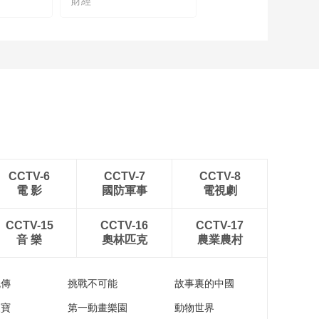
財經
CCTV-6
CCTV-7
CCTV-8
電 影
國防軍事
電視劇
CCTV-15
CCTV-16
CCTV-17
音 樂
奧林匹克
農業農村
流傳
挑戰不可能
故事裏的中國
家寶
第一動畫樂園
動物世界