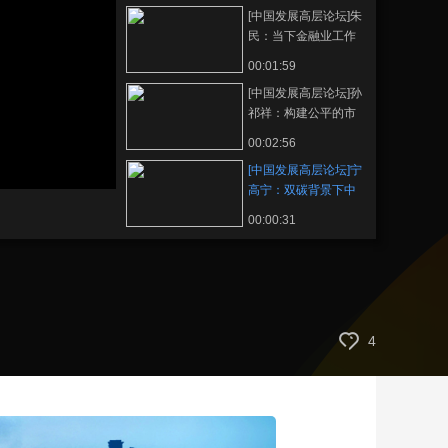
[中国发展高层论坛]朱
藝術
汽車
數智
5G
産業+
民：当下金融业工作
重点在于服务实体经
時尚
天氣
才藝
網展
央央好物
00:01:59
济
[中国发展高层论坛]孙
祁祥：构建公平的市
场竞争环境促进经济
00:02:56
蓬勃发展
[中国发展高层论坛]宁
高宁：双碳背景下中
国企业产业升级具有
00:00:31
技术机遇
4