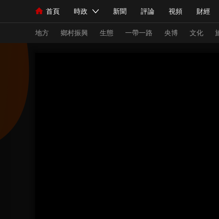
首頁
時政
新聞
評論
視頻
財經
人民領袖習近平
直播
海外頻道
片庫
iPanda
欄目大全
聯播+
English
中國領導人
節目單
Монгол
聽音
央視快評
微視頻
習
地方
鄉村振興
生態
一帶一路
央博
文化
總台春晚
網絡春晚
共産黨員網
秧紀錄
新聞
國內
國際
評論
經濟
軍事
人民領袖習近平
聯播+
熱解讀
天天學習
視頻
小央視頻
小央直播
直播中國
熊貓
現場
前線
比劃
快看
藍海中國
新兵
體育
直播
競猜
2026年世界盃
2026
VIP會員
CCTV奧林匹克頻道
生活體育大會