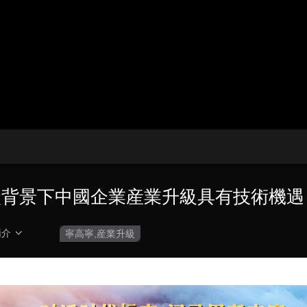
央博
非遺
文化
旅游
科普
健康
樂齡
閱讀
雲起
超級工廠
智敬中國
全民健康
顏選攻略
海洋
熱播榜
總台企業白名單
碳背景下中國企業産業升級具有技術機遇
簡介
寧高寧,産業升級