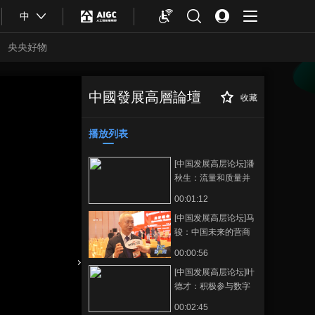
中
央央好物
中國發展高層論壇
收藏
[中国发展高层论
正在播放
坛]宁高宁：双碳背景下中国企
业产业升级具有技术机遇
播放列表
[中国发展高层论坛]潘
秋生：流量和质量并
重，适应未来新消费
00:01:12
发展
[中国发展高层论坛]马
骏：中国未来的营商
环境会越来越好
00:00:56
[中国发展高层论坛]叶
合體育
亞冬會
德才：积极参与数字
化建设，深耕新城
00:02:45
建、新基建