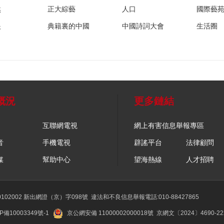
然
正大綜藝
人口
國際藝
眼
典籍裏的中國
中國詩詞大會
生活圈
概況
更多鏈結
互聯網電視
網上有害信息舉報專區
音
手機電視
辟謠平台
法律顧問
媒
幫助中心
望海熱線
人才招聘
02002 新出網證（京）字098號
違法和不良信息舉報電話:010-88427865
P備10003349號-1
京公網安備 11000002000018號
京網文〔2024〕4690-2