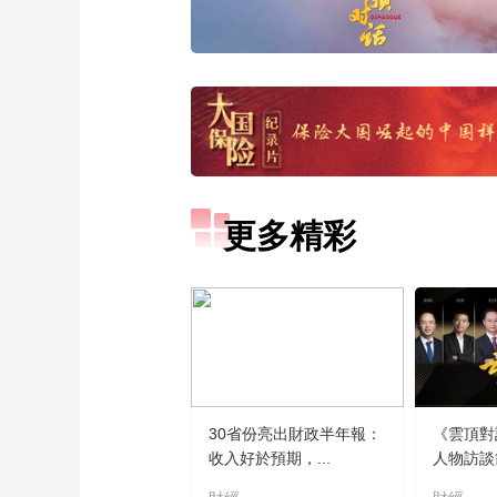
更多精彩
30省份亮出財政半年報：
《雲頂對
收入好於預期，...
人物訪談