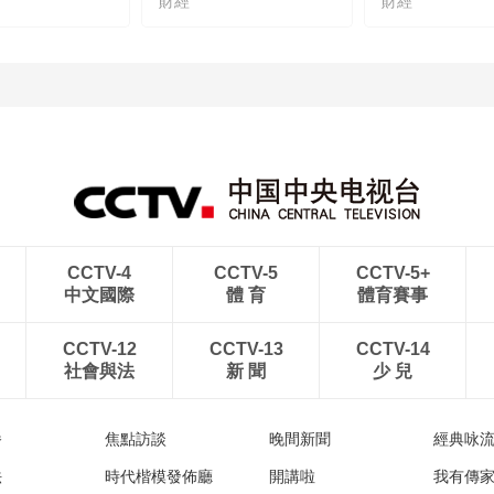
財經
財經
CCTV-4
CCTV-5
CCTV-5+
中文國際
體 育
體育賽事
CCTV-12
CCTV-13
CCTV-14
社會與法
新 聞
少 兒
播
焦點訪談
晚間新聞
經典咏
法
時代楷模發佈廳
開講啦
我有傳