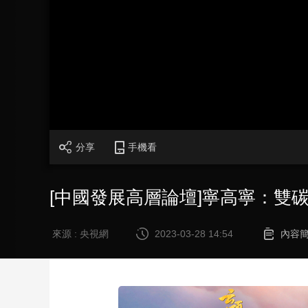
財經
教育
鄉村振興
生態環境
一帶一路
大國智造
大國展會
大國保險
雲頂對話
CCTV.節目官網
直播
節目單
欄目
片庫
分享
手機看
[中國發展高層論壇]寧高寧：雙
來源 : 央視網
2023-03-28 14:54
內容