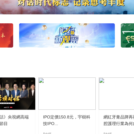
話》央視網高端
IPO定價150.8元，宇樹科
網紅牙膏品牌再
節目
技IPO...
腔護理行業為何虛.