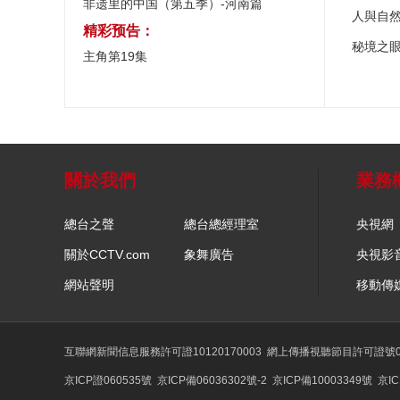
非遗里的中国（第五季）-河南篇
人與自
精彩预告：
秘境之
主角第19集
關於我們
業務
總台之聲
總台總經理室
央視網
關於CCTV.com
象舞廣告
央視影
網站聲明
移動傳
互聯網新聞信息服務許可證10120170003
網上傳播視聽節目許可證號01
京ICP證060535號
京ICP備06036302號-2
京ICP備10003349號
京IC