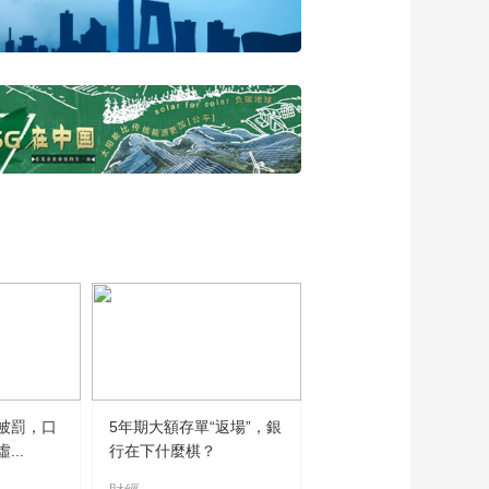
被罰，口
5年期大額存單“返場”，銀
..
行在下什麼棋？