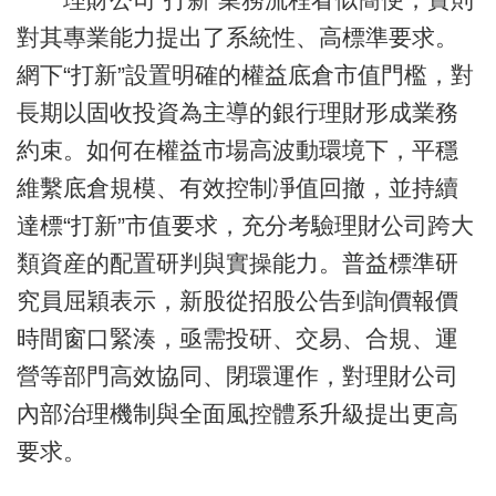
對其專業能力提出了系統性、高標準要求。
網下“打新”設置明確的權益底倉市值門檻，對
長期以固收投資為主導的銀行理財形成業務
約束。如何在權益市場高波動環境下，平穩
維繫底倉規模、有效控制凈值回撤，並持續
達標“打新”市值要求，充分考驗理財公司跨大
類資産的配置研判與實操能力。普益標準研
究員屈穎表示，新股從招股公告到詢價報價
時間窗口緊湊，亟需投研、交易、合規、運
營等部門高效協同、閉環運作，對理財公司
內部治理機制與全面風控體系升級提出更高
要求。