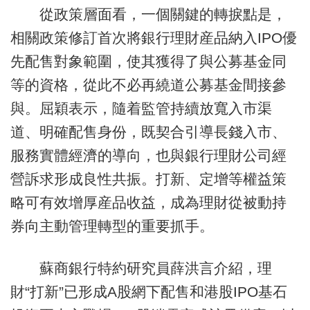
從政策層面看，一個關鍵的轉捩點是，
相關政策修訂首次將銀行理財産品納入IPO優
先配售對象範圍，使其獲得了與公募基金同
等的資格，從此不必再繞道公募基金間接參
與。屈穎表示，隨着監管持續放寬入市渠
道、明確配售身份，既契合引導長錢入市、
服務實體經濟的導向，也與銀行理財公司經
營訴求形成良性共振。打新、定增等權益策
略可有效增厚産品收益，成為理財從被動持
券向主動管理轉型的重要抓手。
蘇商銀行特約研究員薛洪言介紹，理
財“打新”已形成A股網下配售和港股IPO基石