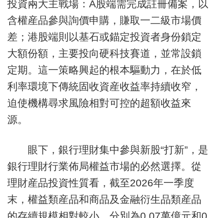
投資兩大主戰場：A股端需完成註冊備案，以
含權産品參與詢價申購，賺取一二級市場價
差；港股端則以基石或錨定投資者身份鎖定
大額份額，主要投向硬科技賽道，並常設鎖
定期。這一策略興起的根本驅動力，在於低
利率環境下傳統固收資産收益率持續收窄，
迫使機構尋求風險相對可控的超額收益來
源。
眼下，銀行理財集中參與新股“打新”，是
銀行理財行業佈局權益市場的必然選擇。從
理財産品投資性質看，截至2026年一季度
末，權益類産品和商品及金融衍生品類産品
的存續規模相對較小，分別為0.07萬億元和0.