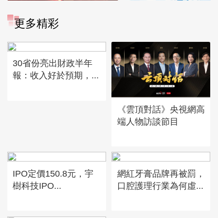
更多精彩
30省份亮出財政半年
報：收入好於預期，...
《雲頂對話》央視網高
端人物訪談節目
IPO定價150.8元，宇
網紅牙膏品牌再被罰，
樹科技IPO...
口腔護理行業為何虛...