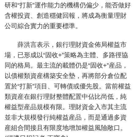
研和“打新”運作能力的機構仍偏少，能否做好
含權投資、創造穩健回報，將成為衡量理財
公司綜合實力的重要標準。
薛洪言表示，銀行理財資金佈局權益市
場，已形成以“固收+”策略為主體、多路徑協
同的格局。最主流的載體仍是“固收+”産品，
以債權類資産構築安全墊，再將部分倉位配
置於“打新”項目、可轉債或優先股。當前權益
類資産在銀行理財整體配置中佔比尚低，純
權益型産品規模有限。理財資金入市其主流
並非大規模發行純權益産品，而是通過多資
産組合間接且有限度地增加權益風險敞口。