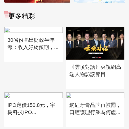
更多精彩
30省份亮出財政半年
報：收入好於預期，...
《雲頂對話》央視網高
端人物訪談節目
IPO定價150.8元，宇
網紅牙膏品牌再被罰，
樹科技IPO...
口腔護理行業為何虛...