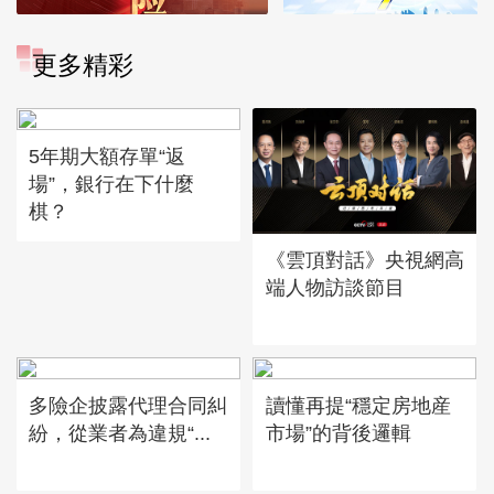
更多精彩
5年期大額存單“返
場”，銀行在下什麼
棋？
《雲頂對話》央視網高
端人物訪談節目
多險企披露代理合同糾
讀懂再提“穩定房地産
紛，從業者為違規“...
市場”的背後邏輯