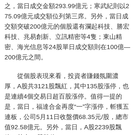
之，當日成交金額293.99億元；寒武紀則以2
75.09億元成交額位列第三席。另外，當日成
交額突破200億元的個股還有瀾起科技、勝宏
科技、兆易創新、立訊精密等4隻；東山精
密、海光信息等24股單日成交額則在100億—
200億元之間。
從個股表現來看，投資者賺錢氛圍濃
厚，A股共3121股飄紅，其中135股漲停，也
是連續4個交易日超百股漲停。值得一提的
是，當日，福達合金再度“一”字漲停，斬獲五
連板，公司5月11日收盤價68.35元/股，總市
值92.58億元。另外，當日，A股2239股飄