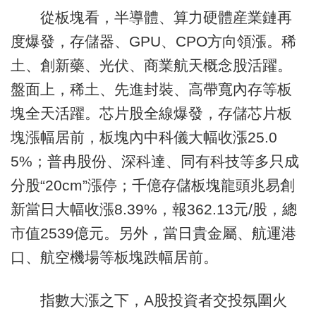
從板塊看，半導體、算力硬體産業鏈再
度爆發，存儲器、GPU、CPO方向領漲。稀
土、創新藥、光伏、商業航天概念股活躍。
盤面上，稀土、先進封裝、高帶寬內存等板
塊全天活躍。芯片股全線爆發，存儲芯片板
塊漲幅居前，板塊內中科儀大幅收漲25.0
5%；普冉股份、深科達、同有科技等多只成
分股“20cm”漲停；千億存儲板塊龍頭兆易創
新當日大幅收漲8.39%，報362.13元/股，總
市值2539億元。另外，當日貴金屬、航運港
口、航空機場等板塊跌幅居前。
指數大漲之下，A股投資者交投氛圍火