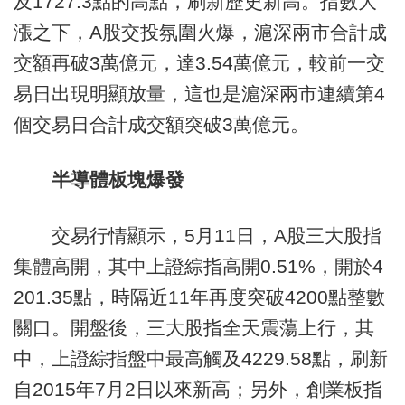
及1727.3點的高點，刷新歷史新高。指數大
漲之下，A股交投氛圍火爆，滬深兩市合計成
交額再破3萬億元，達3.54萬億元，較前一交
易日出現明顯放量，這也是滬深兩市連續第4
個交易日合計成交額突破3萬億元。
半導體板塊爆發
交易行情顯示，5月11日，A股三大股指
集體高開，其中上證綜指高開0.51%，開於4
201.35點，時隔近11年再度突破4200點整數
關口。開盤後，三大股指全天震蕩上行，其
中，上證綜指盤中最高觸及4229.58點，刷新
自2015年7月2日以來新高；另外，創業板指