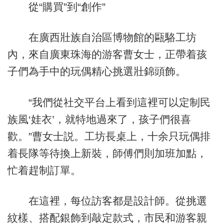
從“購買”到“創作”
在廣西壯族自治區博物館的甌駱工坊
內，來自廣東珠海的游客曹女士，正帶着孩
子們為手中的玩偶精心挑選壯錦頭飾。
“我們從社交平台上看到這裡可以定制民
族風‘娃衣’，就特地過來了，孩子們很喜
歡。”曹女士説。工坊長桌上，十余只玩偶排
着長隊等待換上新裝，師傅們則加班加點，
忙着趕制訂單。
在這裡，每位訪客都是設計師。從挑選
紋樣、搭配銀飾到敲定款式，市民和游客親