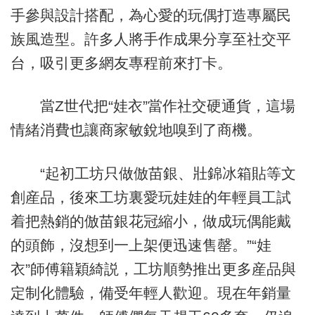
手參與設計搭配，為心愛的玩偶打造專屬民
族風造型。許多人將手作成果分享至社交平
台，吸引更多網友專程前來打卡。
當Z世代把“娃衣”當作社交硬通貨，這場
情緒消費也讓商家敏銳地嗅到了商機。
“起初工坊只做倣苗銀、壯錦冰箱貼等文
創産品，後來工坊裏愛玩娃娃的年輕員工試
着把熱銷的倣苗銀花冠縮小，做成玩偶能戴
的頭飾，沒想到一上架便迅速售罄。”“娃
衣”師傅籍穎綺説，工坊順勢推出更多産品與
定制化體驗，備受年輕人歡迎。現在年銷量