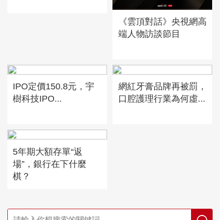
《雲頂對話》央視網高
端人物訪談節目
IPO定價150.8元，宇
網紅牙膏品牌再被罰，
樹科技IPO...
口腔護理行業為何虛...
5年期大額存單“返
場”，銀行在下什麼
棋？