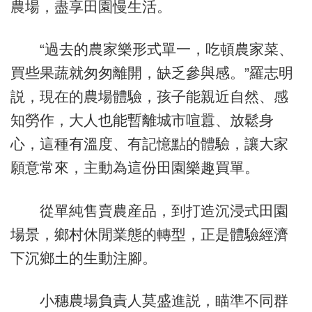
農場，盡享田園慢生活。
“過去的農家樂形式單一，吃頓農家菜、
買些果蔬就匆匆離開，缺乏參與感。”羅志明
説，現在的農場體驗，孩子能親近自然、感
知勞作，大人也能暫離城市喧囂、放鬆身
心，這種有溫度、有記憶點的體驗，讓大家
願意常來，主動為這份田園樂趣買單。
從單純售賣農産品，到打造沉浸式田園
場景，鄉村休閒業態的轉型，正是體驗經濟
下沉鄉土的生動注腳。
小穗農場負責人莫盛進説，瞄準不同群