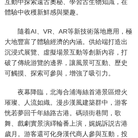
互動中探索遠古奧秘、學習古生物知識，在
體驗中收穫新鮮感與樂趣。
隨着AI、VR、AR等新技術落地應用，極
大地豐富了體驗經濟的內涵。供給端打造出
沉浸式展覽、虛擬場景互動等創新內容，打
破了傳統游覽的邊界，讓風景可互動、歷史
可觸摸、探索可參與，增強了吸引力。
夜幕降臨，北海合浦海絲首港景區燈火
璀璨、人流如織。漫步漢風建築群中，游客
恍若夢回千年絲路古港。碼頭街巷間，歌
舞、戲劇實景演繹輪番上演，娓娓訴説古港
歲月。游客還可化身漢代商人參與互動，投