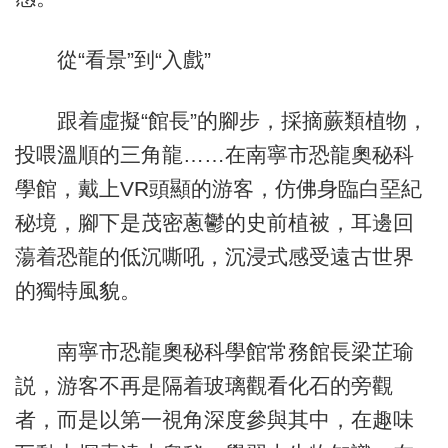
從“看景”到“入戲”
跟着虛擬“館長”的腳步，採摘蕨類植物，
投喂溫順的三角龍……在南寧市恐龍奧秘科
學館，戴上VR頭顯的游客，仿佛身臨白堊紀
秘境，腳下是茂密蔥鬱的史前植被，耳邊回
蕩着恐龍的低沉嘶吼，沉浸式感受遠古世界
的獨特風貌。
南寧市恐龍奧秘科學館常務館長梁芷瑜
説，游客不再是隔着玻璃觀看化石的旁觀
者，而是以第一視角深度參與其中，在趣味