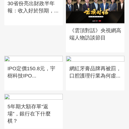
30省份亮出財政半年
報：收入好於預期，...
《雲頂對話》央視網高
端人物訪談節目
IPO定價150.8元，宇
網紅牙膏品牌再被罰，
樹科技IPO...
口腔護理行業為何虛...
5年期大額存單“返
場”，銀行在下什麼
棋？