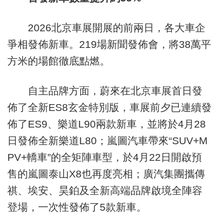
2026北京車展開展的前兩日，各大車企
爭相發佈新車。219場新聞發佈會，將38萬平
方米的場館徹底點燃。
自主品牌方面，蔚來在北京車展首日發
佈了全新ES8玄金特別版，車展前夕已連續發
佈了ES9、樂道L90兩款新車，並將於4月28
日發佈全新樂道L80；嵐圖汽車帶來“SUV+M
PV+轎車”的全矩陣車型，於4月22日開啟預
售的嵐圖泰山X8也再度亮相；廣汽集團攜傳
祺、埃安、昊鉑及全新高端品牌啟境全陣容
登場，一次性發佈了5款新車。