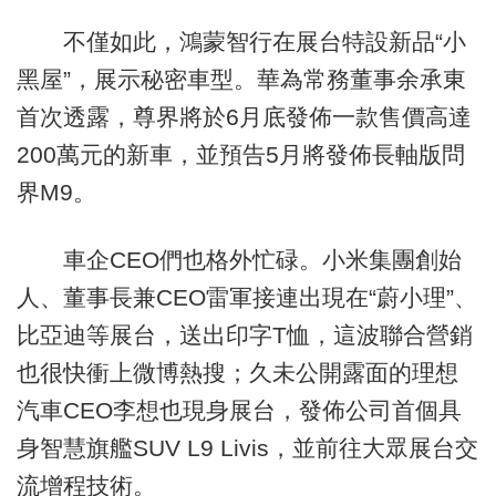
不僅如此，鴻蒙智行在展台特設新品“小
黑屋”，展示秘密車型。華為常務董事余承東
首次透露，尊界將於6月底發佈一款售價高達
200萬元的新車，並預告5月將發佈長軸版問
界M9。
車企CEO們也格外忙碌。小米集團創始
人、董事長兼CEO雷軍接連出現在“蔚小理”、
比亞迪等展台，送出印字T恤，這波聯合營銷
也很快衝上微博熱搜；久未公開露面的理想
汽車CEO李想也現身展台，發佈公司首個具
身智慧旗艦SUV L9 Livis，並前往大眾展台交
流增程技術。