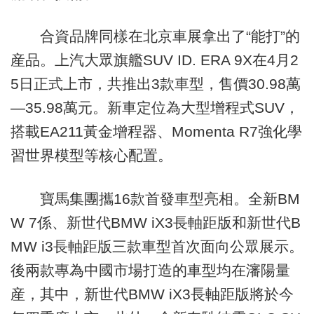
合資品牌同樣在北京車展拿出了“能打”的
産品。上汽大眾旗艦SUV ID. ERA 9X在4月2
5日正式上市，共推出3款車型，售價30.98萬
—35.98萬元。新車定位為大型增程式SUV，
搭載EA211黃金增程器、Momenta R7強化學
習世界模型等核心配置。
寶馬集團攜16款首發車型亮相。全新BM
W 7係、新世代BMW iX3長軸距版和新世代B
MW i3長軸距版三款車型首次面向公眾展示。
後兩款專為中國市場打造的車型均在瀋陽量
産，其中，新世代BMW iX3長軸距版將於今