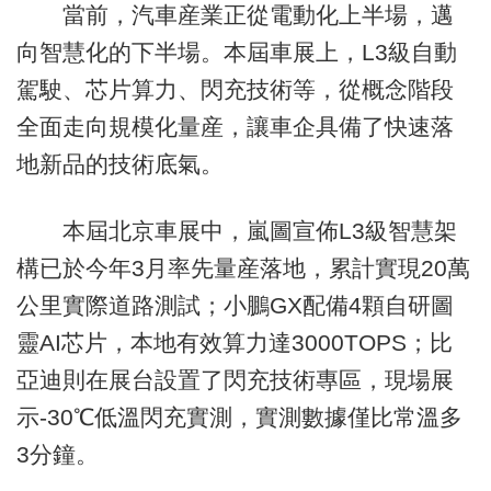
當前，汽車産業正從電動化上半場，邁
向智慧化的下半場。本屆車展上，L3級自動
駕駛、芯片算力、閃充技術等，從概念階段
全面走向規模化量産，讓車企具備了快速落
地新品的技術底氣。
本屆北京車展中，嵐圖宣佈L3級智慧架
構已於今年3月率先量産落地，累計實現20萬
公里實際道路測試；小鵬GX配備4顆自研圖
靈AI芯片，本地有效算力達3000TOPS；比
亞迪則在展台設置了閃充技術專區，現場展
示-30℃低溫閃充實測，實測數據僅比常溫多
3分鐘。