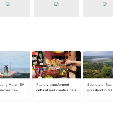
央博
非遺
文化
旅游
科普
健康
樂齡
閱讀
雲起
超級工廠
智敬中國
全民健康
顏選攻略
海洋
熱播榜
總台企業白名單
 Long March-8A
Factory-transformed
Scenery of Bas
aunches new
cultural and creative park
grassland in N 
satellite group
in Shenyang attracts
Hebei
visitors