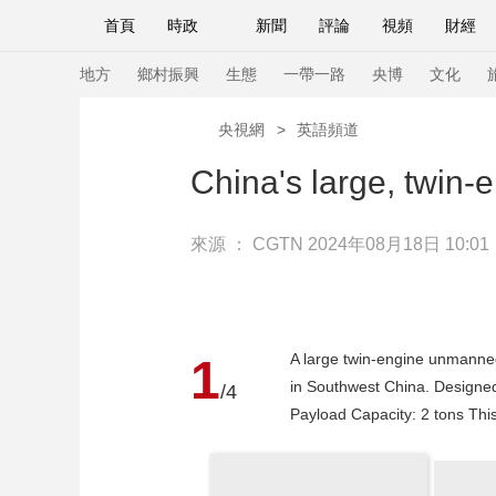
首頁
時政
新聞
評論
視頻
財經
人民領袖習近平
直播
海外頻道
片庫
iPanda
欄目大全
聯播+
English
中國領導人
節目單
Монгол
聽音
央視快評
微視頻
習
地方
鄉村振興
生態
一帶一路
央博
文化
央視網
>
英語頻道
總台春晚
網絡春晚
共産黨員網
秧紀錄
China's large, twin-
來源 ：
CGTN
2024年08月18日 10:01
新聞
國內
國際
評論
經濟
軍事
人民領袖習近平
聯播+
熱解讀
天天學習
視頻
小央視頻
小央直播
直播中國
熊貓
A large twin-engine unmanned
1
現場
前線
比劃
快看
藍海中國
新兵
in Southwest China. Designed 
/4
Payload Capacity: 2 tons Thi
體育
直播
競猜
2026年世界盃
2026
VIP會員
CCTV奧林匹克頻道
生活體育大會