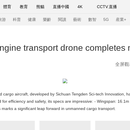
體育
教育
熊貓
直播中國
4K
CCTV.直播
式妙語
主持人
下載央視影音
熱解讀
天天學習
旅游
科普
健康
樂齡
閱讀
藝術
數智
5G
産業+
紀錄片網
國家大劇院
大型活動
engine transport drone completes 
全屏觀
科技
法治
文娛
人物
公益
圖片
習式妙語
央視快評
央視網評
光華銳評
鋒面
頻道
VR/AR
4K專區
全景新聞
 cargo aircraft, developed by Sichuan Tengden Sci-tech Innovation, has
請入列
人生第一次
人生第二次
for efficiency and safety, its specs are impressive: - Wingspan: 16.1m
s marks a significant leap forward in unmanned cargo transport.
年冬奧會
CBA
NBA
中超
國足
國際足球
網球
綜
體育江湖
文化體育
冰雪道路
足球道路