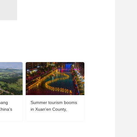
藝術
汽車
數智
5G
産業+
時尚
天氣
才藝
網展
央央好物
hang
Summer tourism booms
Chongqing Zoo takes
China's
in Xuan'en County,
various measures to co
China's Hubei
animals off during
summer heat