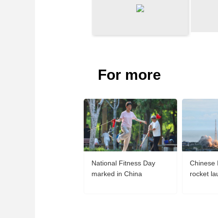
財經
教育
鄉村振興
生態環境
一帶一路
大國智造
大國展會
大國保險
雲頂對話
For more
CCTV.節目官網
直播
節目單
欄目
片庫
National Fitness Day
Chinese
marked in China
rocket l
internet 