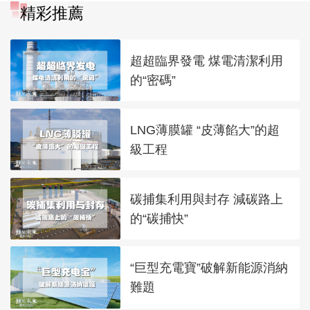
精彩推薦
超超臨界發電 煤電清潔利用
的“密碼”
LNG薄膜罐 “皮薄餡大”的超
級工程
碳捕集利用與封存 減碳路上
的“碳捕快”
“巨型充電寶”破解新能源消納
難題