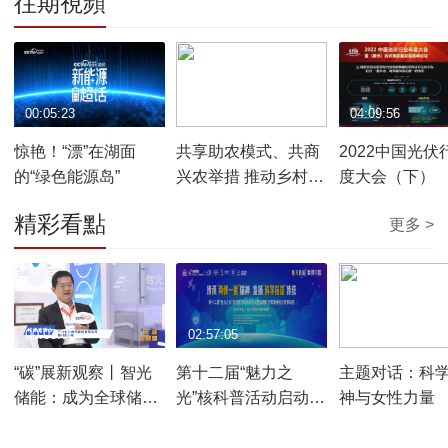
往期視頻
00:05:23
03:01:19
04:09:56
惊艳！“漂”在湖面
共享助农模式、共商
2022中国光伏
的“绿色能源岛”
兴农举措 推动乡村振
度大会（下）
兴持续深化
精彩看點
更多 >
00:03:06
02:57:05
00:49:28
“碳”展新观察丨智光
第十二届“魅力之
主题对话：科
储能：成为全球储能
光”核科普活动启动仪
神与女性力量
用户的能源专家
式暨弘扬科学家精神
院士专家讲座