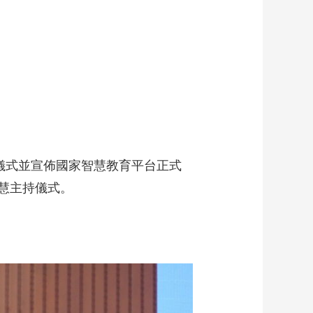
藝術
汽車
數智
5G
産業+
時尚
天氣
才藝
網展
央央好物
儀式並宣佈國家智慧教育平台正式
慧主持儀式。