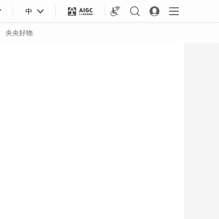
中
央央好物
合體育
亞冬會