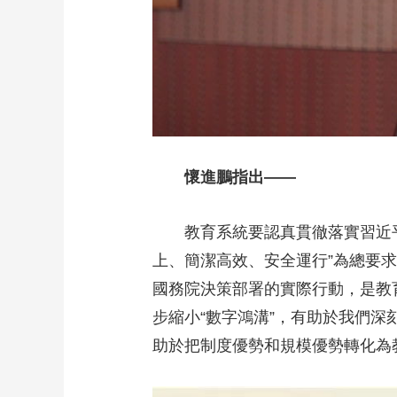
懷進鵬指出——
教育系統要認真貫徹落實習近
上、簡潔高效、安全運行”為總要
國務院決策部署的實際行動，是教
步縮小“數字鴻溝”，有助於我們深
助於把制度優勢和規模優勢轉化為