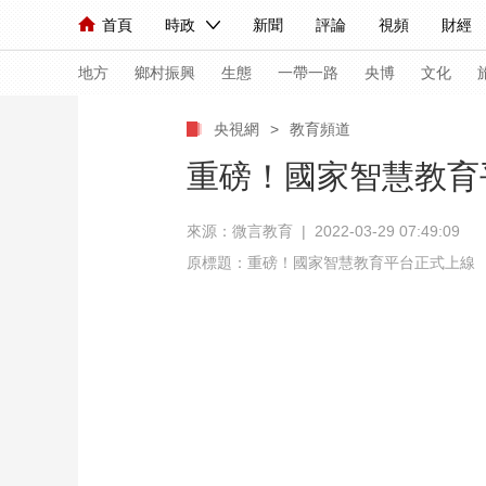
首頁
時政
新聞
評論
視頻
財經
人民領袖習近平
直播
海外頻道
片庫
iPanda
欄目大全
聯播+
English
中國領導人
節目單
Монгол
聽音
央視快評
微視頻
習
地方
鄉村振興
生態
一帶一路
央博
文化
央視網
>
教育頻道
總台春晚
網絡春晚
共産黨員網
秧紀錄
重磅！國家智慧教育
來源：微言教育 | 2022-03-29 07:49:09
新聞
國內
國際
評論
經濟
軍事
原標題：重磅！國家智慧教育平台正式上線
人民領袖習近平
聯播+
熱解讀
天天學習
視頻
小央視頻
小央直播
直播中國
熊貓
現場
前線
比劃
快看
藍海中國
新兵
體育
直播
競猜
2026年世界盃
2026
VIP會員
CCTV奧林匹克頻道
生活體育大會