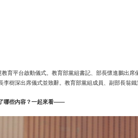
央博
非遺
文化
旅游
科普
健康
樂齡
閱讀
雲起
超級工廠
智敬中國
全民健康
顏選攻略
海洋
收視榜
總台企業白名單
智慧教育平台啟動儀式。教育部黨組書記、部長懷進鵬出席
長李樹深出席儀式並致辭。教育部黨組成員、副部長翁鐵
了哪些內容？一起來看——