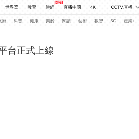
世界盃
教育
熊貓
直播中國
4K
CCTV.直播
式妙語
主持人
下載央視影音
熱解讀
天天學習
旅游
科普
健康
樂齡
閱讀
藝術
數智
5G
産業+
紀錄片網
國家大劇院
大型活動
平台正式上線
科技
法治
文娛
人物
公益
圖片
習式妙語
央視快評
央視網評
光華銳評
鋒面
頻道
VR/AR
4K專區
全景新聞
請入列
人生第一次
人生第二次
年冬奧會
CBA
NBA
中超
國足
國際足球
網球
綜
體育江湖
文化體育
冰雪道路
足球道路