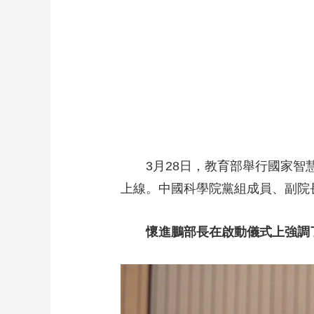
財經
教育
鄉村振興
生態環境
一帶一路
大國智造
大國展會
大國保險
雲頂對話
CCTV.節目官網
直播
節目單
欄目
片庫
3月28日，教育部舉行國家
上線。中國科學院黨組成員、副院
懷進鵬部長在啟動儀式上強調