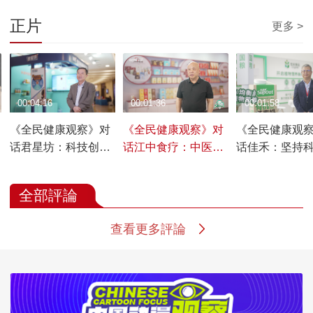
正片
更多 >
00:04:16
00:01:36
00:01:58
《全民健康观察》对
《全民健康观察》对
《全民健康观
话君星坊：科技创新
话江中食疗：中医药
话佳禾：坚持
赋能亚麻健康产业高
理论促进产品创新研
行，打造全谷
质量发展
发
供应链
全部評論
查看更多評論