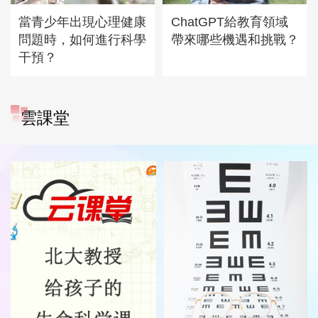
當青少年出現心理健康
ChatGPT給教育領域
問題時，如何進行科學
帶來哪些機遇和挑戰？
干預？
雲課堂