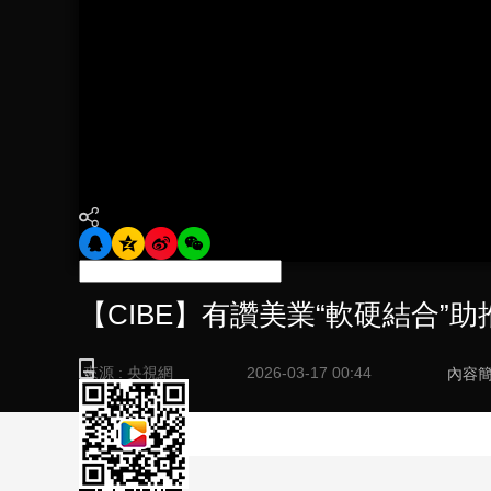
財經
教育
鄉村振興
生態環境
一帶一路
大國智造
大國展會
大國保險
雲頂對話
CCTV.節目官網
直播
節目單
欄目
片庫
【CIBE】有讚美業“軟硬結合”
來源 : 央視網
2026-03-17 00:44
內容