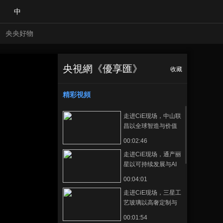
中
央央好物
央視網《優享匯》
收藏
【CIBE】有赞美
正在播放
业“软硬结合”助推美业连锁
精彩視頻
走进CiE现场，中山联
昌以全球智造与价值
创新开启包材出海之
00:02:46
路
走进CiE现场，通产丽
星以可持续发展与AI
技术赋能品牌
00:04:01
走进CiE现场，三星工
合體育
亞冬會
艺玻璃以高奢定制与
绿色智造，开启高端
00:01:54
包材新征程