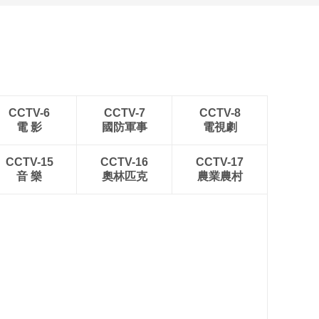
00:05:01
走进CiE现场，白惜以
抗糖科技深耕口腔健
康新赛道
00:05:29
走进CiE现场，林清轩
以“1+4”明星矩阵开启
国货出海之路
CCTV-6
CCTV-7
00:03:31
CCTV-8
電 影
國防軍事
電視劇
走进CiE现场，养生堂
以长期主义深耕科技
护肤
CCTV-15
CCTV-16
CCTV-17
00:05:11
音 樂
奧林匹克
農業農村
共赴年度美妆之约！
看CiE如何为不确定的
市场交付确定性
00:01:14
走进CiE现场，HBN以
完整科研链路夯实品
牌硬实力
00:05:05
走进CiE现场，福瑞达
打造科技护肤新矩阵