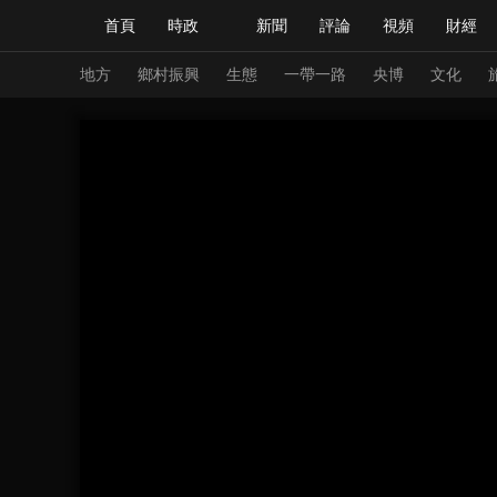
首頁
時政
新聞
評論
視頻
財經
人民領袖習近平
直播
海外頻道
片庫
iPanda
欄目大全
聯播+
English
中國領導人
節目單
Монгол
聽音
央視快評
微視頻
習
地方
鄉村振興
生態
一帶一路
央博
文化
總台春晚
網絡春晚
共産黨員網
秧紀錄
新聞
國內
國際
評論
經濟
軍事
人民領袖習近平
聯播+
熱解讀
天天學習
視頻
小央視頻
小央直播
直播中國
熊貓
現場
前線
比劃
快看
藍海中國
新兵
體育
直播
競猜
2026年世界盃
2026
VIP會員
CCTV奧林匹克頻道
生活體育大會