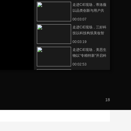
走进CiE现场，蒂洛薇
藝術
汽車
數智
5G
産業+
以品类创新与用户共
创，开启科技底妆心
時尚
天氣
才藝
網展
央央好物
00:03:07
智之路
走进CiE现场，三好科
技以科技构筑美妆智
造新实力
00:03:19
走进CiE现场，美思生
物以“专精特新”开启科
技出海之路
00:02:53
走进CiE现场，独特艾
琳以“香”为核心诠释东
方美学与情绪价值
00:05:12
走进CiE现场，诗裴丝
18
以微导肽科技开拓头
皮洗护新路径
00:04:01
走进CiE现场，可逐持
续深耕局部淡纹赛道