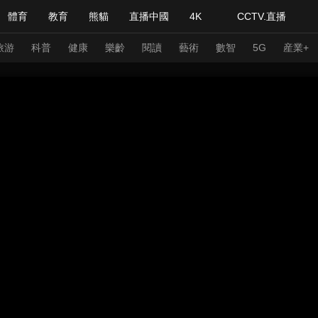
體育
教育
熊貓
直播中國
4K
CCTV.直播
式妙語
主持人
下載央視影音
熱解讀
天天學習
旅游
科普
健康
樂齡
閱讀
藝術
數智
5G
産業+
紀錄片網
國家大劇院
大型活動
科技
法治
文娛
人物
公益
圖片
習式妙語
央視快評
央視網評
光華銳評
鋒面
頻道
VR/AR
4K專區
全景新聞
請入列
人生第一次
人生第二次
年冬奧會
CBA
NBA
中超
國足
國際足球
網球
綜
體育江湖
文化體育
冰雪道路
足球道路