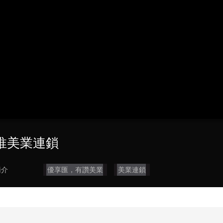
央博
非遺
文化
旅游
科普
健康
樂齡
閱讀
雲起
超級工廠
智敬中國
全民健康
顏選攻略
海洋
熱播榜
總台企業白名單
助推美業連鎖
簡介
優享匯，有讚美業
美業連鎖