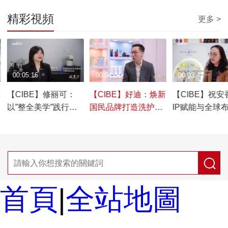
精彩視頻
更多 >
00:05:16
00:04:31
00:03:41
技
【CIBE】修丽可：
【CIBE】好迪：焕新
【CIBE】祝安
以”整全美学”践行硬
国民品牌打造洗护新
IP赋能与全球
核实证护肤
体验
驱
首頁
|
全站地圖