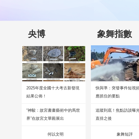
央博
象舞指數
2025年度全國十大考古新發現
快與準：突發事件短視
結果公佈！
應抓住的要點
“神駿：故宮書畫藝術中的馬世
追蹤到底！焦點訪談曝
界”在故宮文華殿展出
直排之後
何以文明
象舞短評