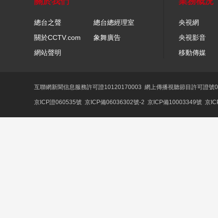
關於我們
業務概況
總台之聲
總台總經理室
央視網
關於CCTV.com
象舞廣告
央視影音
網站聲明
移動傳媒
互聯網新聞信息服務許可證10120170003
網上傳播視聽節目許可證號01
京ICP證060535號
京ICP備06036302號-2
京ICP備10003349號
京IC