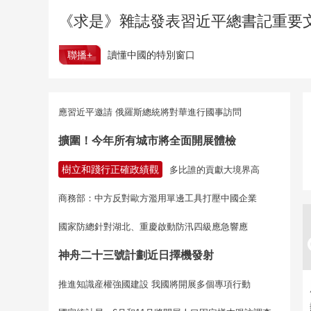
《求是》雜誌發表習近平總書記重要
聯播+
讀懂中國的特別窗口
應習近平邀請 俄羅斯總統將對華進行國事訪問
擴圍！今年所有城市將全面開展體檢
樹立和踐行正確政績觀
多比誰的貢獻大境界高
商務部：中方反對歐方濫用單邊工具打壓中國企業
國家防總針對湖北、重慶啟動防汛四級應急響應
神舟二十三號計劃近日擇機發射
推進知識産權強國建設 我國將開展多個專項行動