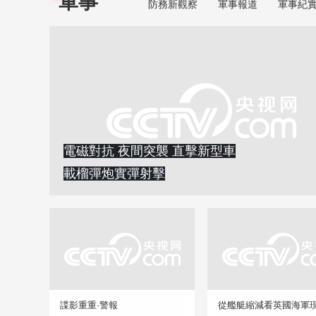
軍事
防務新觀察
軍事報道
軍事紀
電磁對抗 夜間突襲 直擊新型車
載榴彈炮實彈射擊
諜影重重·警報
從艦艇縮減看英國海軍