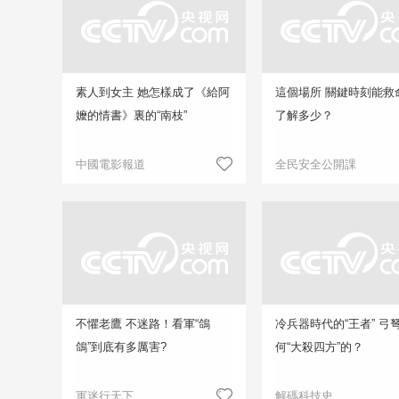
素人到女主 她怎樣成了《給阿
這個場所 關鍵時刻能救
嬤的情書》裏的“南枝”
了解多少？
中國電影報道
全民安全公開課
不懼老鷹 不迷路！看軍“鴿
冷兵器時代的“王者” 弓
鴿”到底有多厲害?
何“大殺四方”的？
軍迷行天下
解碼科技史