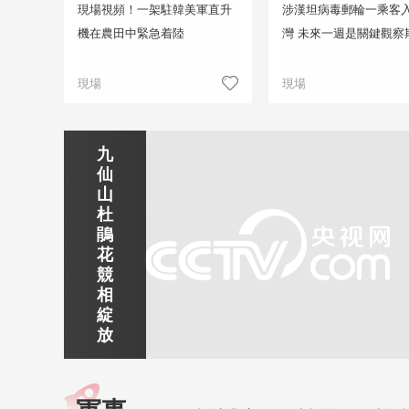
現場視頻！一架駐韓美軍直升
涉漢坦病毒郵輪一乘客
機在農田中緊急着陸
灣 未來一週是關鍵觀察
現場
現場
九
正在直播
岜
仙
南
秦
雲
雲
沙
山
京
焦
靜
皇
探
賞
苗
杜
玄
作
賞
島
古
黃
寨
鵑
武
紅
京
金
北
山
雲
花
湖
石
娘
夢
水
美
海
競
廣東韶關車八嶺
景
峽
湖
海
鎮
景
日
相
區
灣
車八嶺國家級自然保護區，屬森林生態類型自然保護區，是中
出
綻
然保護區之一，素有“物種寶庫，南嶺明珠”之稱。
放