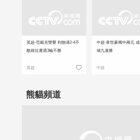
英超-范戴克雙響 利物浦2-4不
中超-韋世豪獨中兩元 
敵維拉遭遇3輪不勝
城九連勝
英超
中超
熊貓頻道