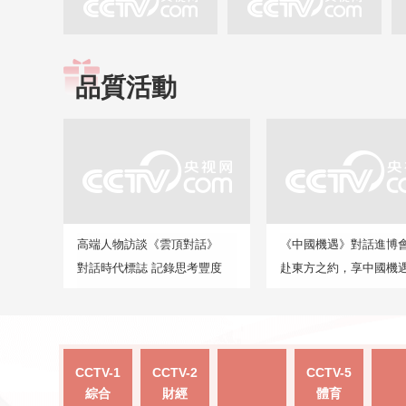
品質活動
高端人物訪談《雲頂對話》
《中國機遇》對話進博
對話時代標誌 記錄思考豐度
赴東方之約，享中國機
CCTV-1
CCTV-2
CCTV-5
綜合
財經
體育