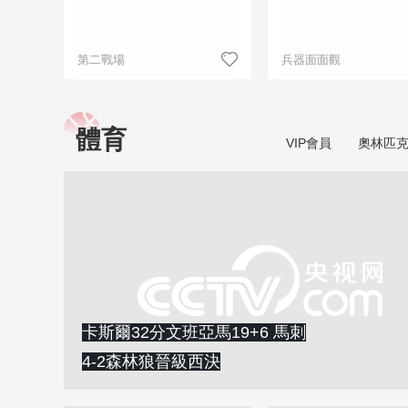
第二戰場
兵器面面觀
體育
VIP會員
奧林匹
卡斯爾32分文班亞馬19+6 馬刺
4-2森林狼晉級西決