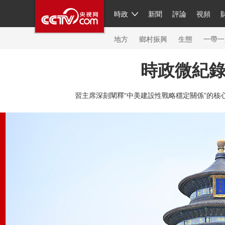
時政
新聞
評論
視頻
人民領袖習近平
直播
繁體
片庫
海外頻道
欄目大全
聯播+
iPanda
中國領
節目單
Engl
地方
鄉村振興
生態
一帶一
時政微紀
總台春晚
網絡春晚
共産黨員網
秧紀錄
紀
習主席深刻闡釋“中美建設性戰略穩定關係”的核心
新聞
國內
國際
評論
經濟
軍事
科技
人民領袖習近平
聯播+
熱解讀
天天學習
習
視頻
小央視頻
小央直播
直播中國
熊貓頻
現場
前線
比劃
快看
藍海中國
新兵請入
體育
直播
競猜
2026年冬奧會
全運會
C
VIP會員
CCTV奧林匹克頻道
生活體育大會
體