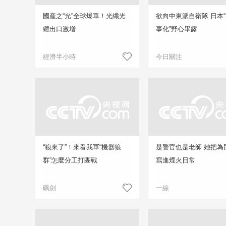
國産之“光”全球爆單！光纖光
欲向中東派自衛隊 日本
纜出口激增
事化”野心畢露
經濟半小時
今日關注
“狼來了”！來看我軍“機器狼
是警官也是老師 她把為
群”怎麼分工打團戰
寫進煙火日常
礪劍
一線