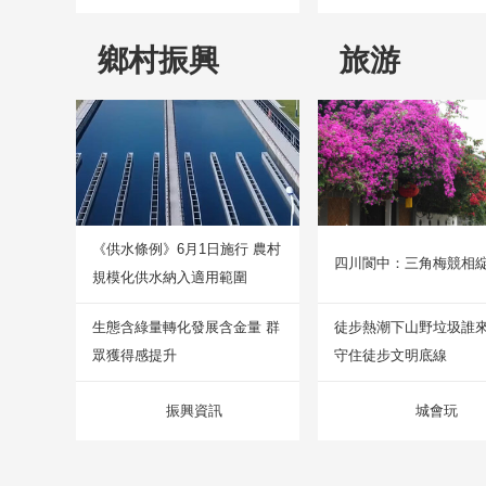
鄉村振興
旅游
《供水條例》6月1日施行 農村
四川閬中：三角梅競相
規模化供水納入適用範圍
生態含綠量轉化發展含金量 群
徒步熱潮下山野垃圾誰
眾獲得感提升
守住徒步文明底線
振興資訊
城會玩