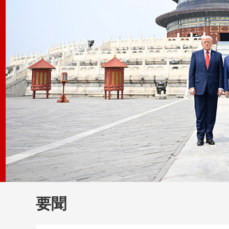
財經
教育
鄉村振興
生態環境
一帶一路
大國智造
大國展會
大國保險
雲頂對話
雲
CCTV.節目官網
直播
節目單
欄目
片庫
要聞