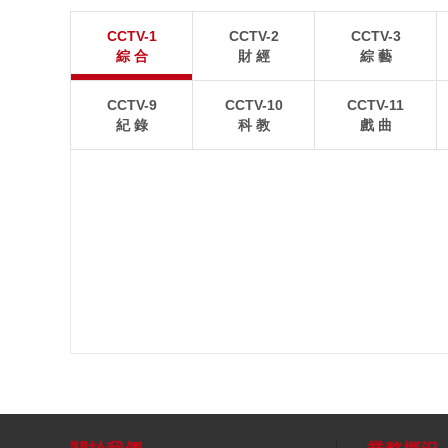
蕪湖：産業園建設正酣
南通：初夏田園
CCTV-1
CCTV-2
CCTV-3
安徽蕪湖，繁昌經濟開發區內，工人正在建設工地上
一幅現代農業與鄉村生
綜 合
財 經
綜 藝
施工作業。
CCTV-9
CCTV-10
CCTV-11
紀 錄
科 教
戲 曲