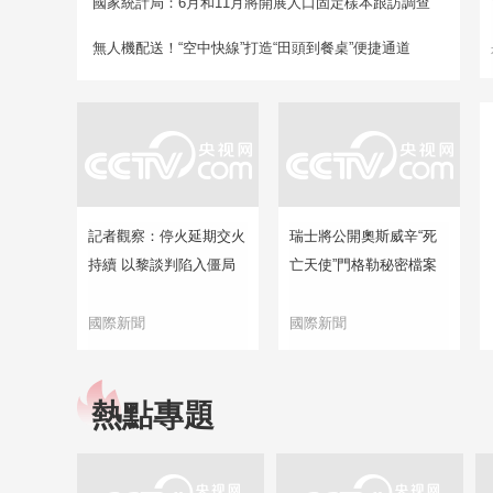
國家統計局：6月和11月將開展人口固定樣本跟訪調查
無人機配送！“空中快線”打造“田頭到餐桌”便捷通道
記者觀察：停火延期交火
瑞士將公開奧斯威辛“死
持續 以黎談判陷入僵局
亡天使”門格勒秘密檔案
國際新聞
國際新聞
熱點專題