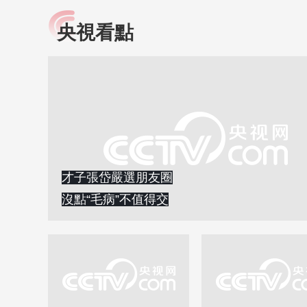
央視看點
小央視頻
全民健康
央視網原創視頻子品牌，
提高全民健康素養水
以更加貼近年輕人的視
助力“健康中國2030”
角，有趣、有料、有故事
略。央視網《全民健
的方式解讀時代。
康》，向所有人分享
知識！
才子張岱嚴選朋友圈
沒點“毛病”不值得交