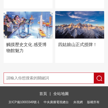
四姑娘山正式授牌！
觸摸歷史文化 感受博
物館魅力
首頁
|
全站地圖
京ICP備10003349號-1
中央廣播電視總台
央視網
版權所有