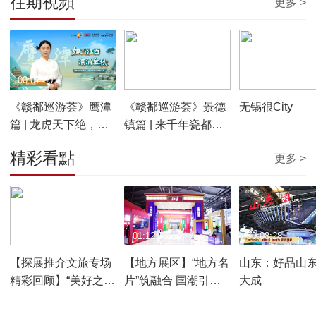
往期視頻
更多 >
00:07:50
00:07:35
00:01:30
《赣鄱巡游荟》鹰潭
《赣鄱巡游荟》景德
无锡很City
篇 | 龙虎天下绝，鹰
镇篇 | 来千年瓷都，
潭逍遥游
邂逅非遗艺术的浪漫
精彩看點
更多 >
00:01:26
01:12:56
00:08:28
【探展推介文旅专场
【地方展区】“地方名
山东：好品山东
精彩回顾】“美好之
片”筑融合 国潮引领
大成
城”助发展 传递幸福
新风尚
新体验