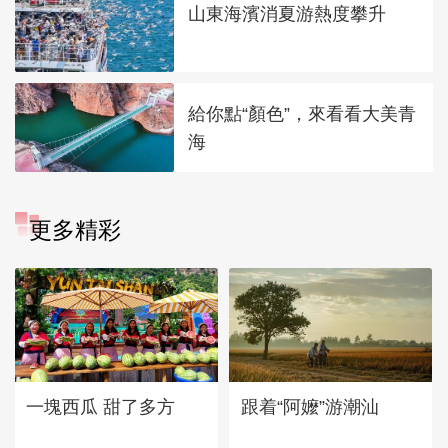
山東海濱消夏游熱度攀升
給你點“顏色”，來看看大美青
海
更多精彩
一塊西瓜 甜了多方
跟着“阿嬤”游潮汕